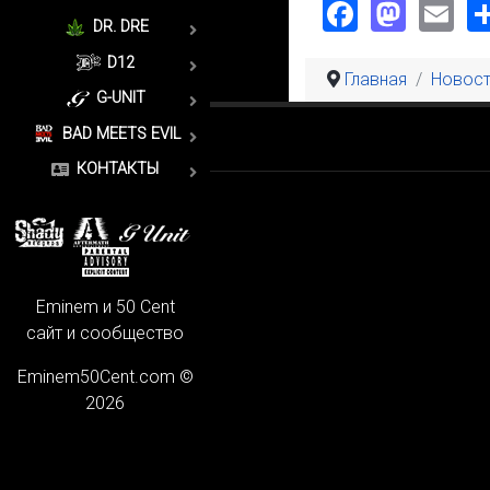
Faceboo
Mast
Em
DR. DRE
D12
Главная
Новост
G-UNIT
BAD MEETS EVIL
КОНТАКТЫ
Eminem и 50 Cent
сайт и сообщество
Eminem50Cent.com ©
2026