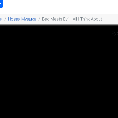
k
odon
ail
Share
и
Новая Музыка
Bad Meets Evil - All I Think About
Выбе
Ру