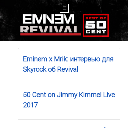
Eminem x Mrik: интервью для
Skyrock об Revival
50 Cent on Jimmy Kimmel Live
2017