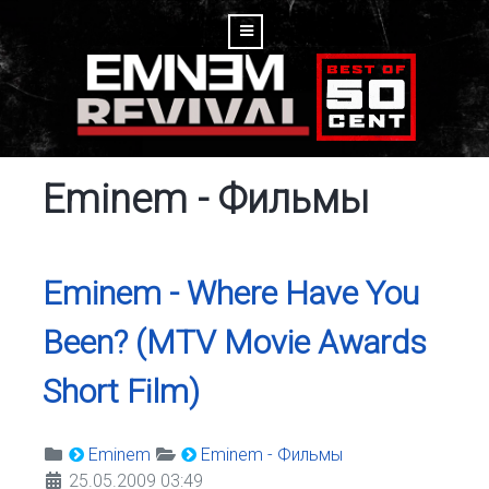
Eminem - Фильмы
Eminem - Where Have You
Been? (MTV Movie Awards
Short Film)
Eminem
Eminem - Фильмы
25.05.2009 03:49