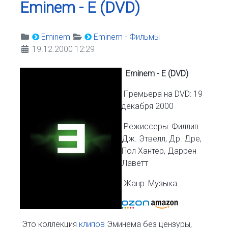
Eminem - E (DVD)
Eminem
Eminem - Фильмы
19.12.2000 12:29
Eminem - E (DVD)
Премьера на DVD: 19
декабря 2000
Режиссеры: Филлип
Дж. Этвелл, Др. Дре,
Пол Хантер, Даррен
Лаветт
Жанр: Музыка
Это коллекция
клипов
Эминема без цензуры,