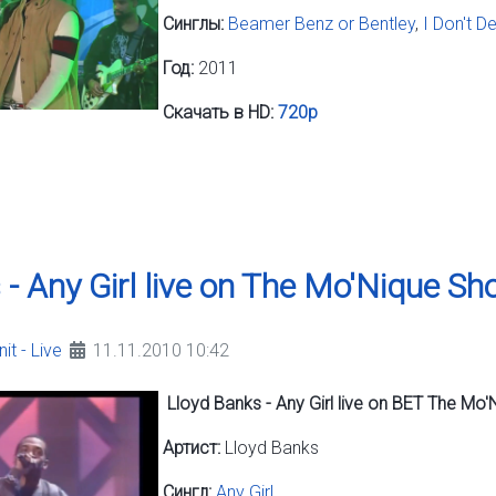
Синглы:
Beamer Benz or Bentley
,
I Don't D
Год:
2011
Скачать в HD:
720p
 - Any Girl live on The Mo'Nique S
it - Live
11.11.2010 10:42
Lloyd Banks - Any Girl live on BET The M
Артист:
Lloyd Banks
Сингл:
Any Girl