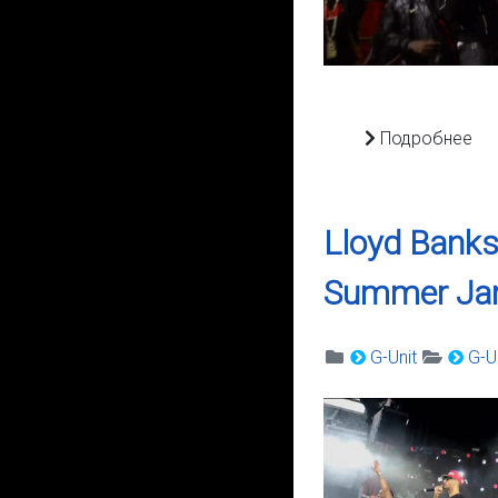
Подробнее
Lloyd Banks,
Summer Ja
G-Unit
G-Un