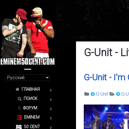
G-Unit - L
G-Unit - I'
ГЛАВНАЯ
G-Unit
G-Un
ПОИСК
ФОРУМ
EMINEM
50 CENT