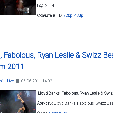
Год:
2014
Скачать в HD:
720p
,
480p
 Fabolous, Ryan Leslie & Swizz Beatz
m 2011
it - Live
06.06.2011 14:02
Lloyd Banks, Fabolous, Ryan Leslie & Swiz
Артисты
: Lloyd Banks, Fabolous, Swizz Bea