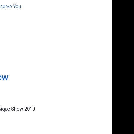
eserve You
how
o'Nique Show 2010