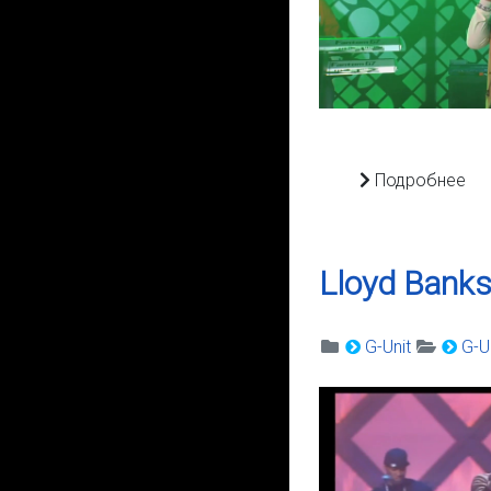
Подробнее
Lloyd Banks
G-Unit
G-Un