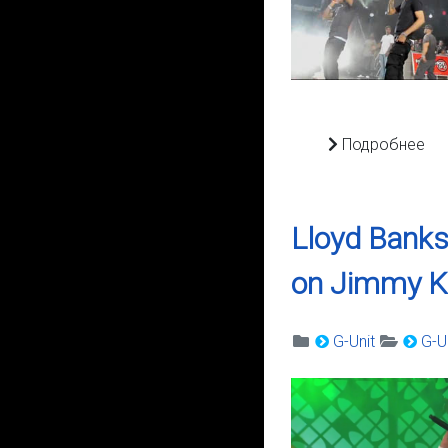
Подробнее
Lloyd Banks 
on Jimmy K
G-Unit
G-Un