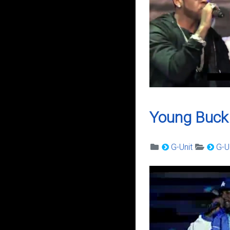
Young Buck 
G-Unit
G-Un