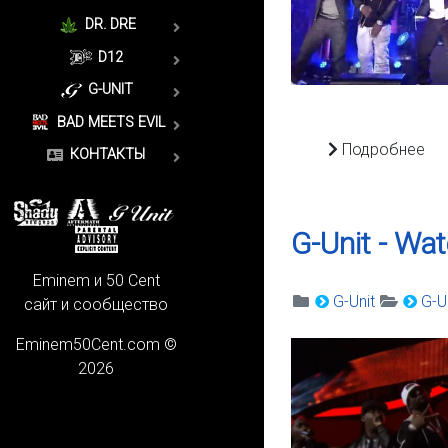
DR. DRE
D12
G-UNIT
BAD MEETS EVIL
Подробнее
КОНТАКТЫ
G-Unit - Wat
Eminem и 50 Cent
G-Unit
G-Un
сайт и сообщество
Eminem50Cent.com ©
2026