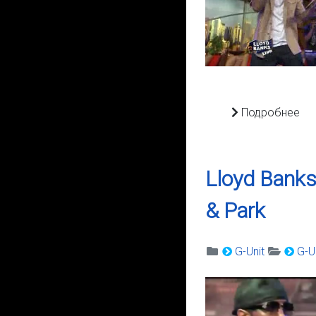
Подробнее
Lloyd Banks
& Park
G-Unit
G-Un