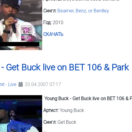
Сингл:
Beamer, Benz, or Bentley
Год:
2010
СКАЧАТЬ
- Get Buck live on BET 106 & Park
it - Live
20.04.2007 07:17
Young Buck - Get Buck live on BET 106 & 
Артист:
Young Buck
Сингл:
Get Buck