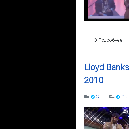
Подробнее
Lloyd Banks
2010
G-Unit
G-Un