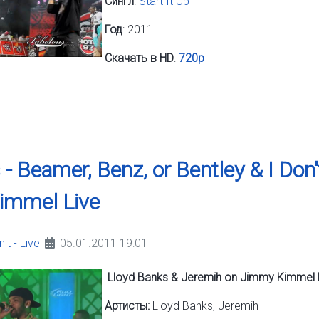
Сингл
:
Start It Up
Год
: 2011
Скачать в HD
:
720p
- Beamer, Benz, or Bentley & I Don
immel Live
it - Live
05.01.2011 19:01
Lloyd Banks & Jeremih on Jimmy Kimmel 
Артисты:
Lloyd Banks, Jeremih