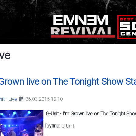
ive
m Grown live on The Tonight Show St
it - Live
26.03.2015 12:10
G-Unit - I'm Grown live on The Tonight Sho
Группа:
G-Unit