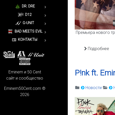
DR. DRE
D12
G-UNIT
BAD MEETS EVIL
Премьера нового тр
КОНТАКТЫ
Подробнее
P!nk ft. Em
Eminem и 50 Cent
сайт и сообщество
Новости
Eminem50Cent.com ©
2026