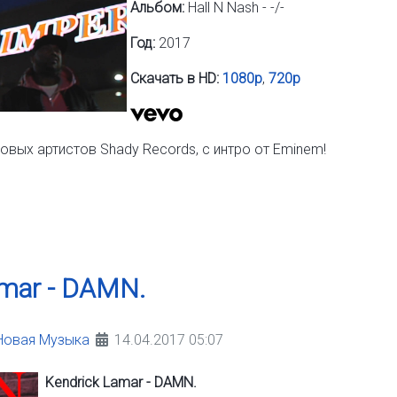
Альбом:
Hall N Nash - -/-
Год:
2017
Скачать в HD:
1080p
,
720p
овых артистов Shady Records, с интро от Eminem!
amar - DAMN.
Новая Музыка
14.04.2017 05:07
Kendrick Lamar - DAMN.