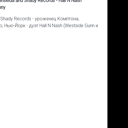
Griselda and Shady Records - Hall N Nash
nny
Shady Records - уроженец Комптона,
 Нью-Йорк - дуэт Hall N Nash (Westside Gunn и