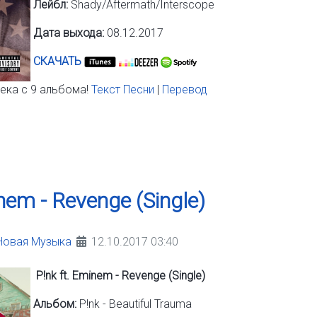
Лейбл:
Shady/Aftermath/Interscope
Дата выхода:
08.12.2017
СКАЧАТЬ
ека с 9 альбома!
Текст Песни
|
Перевод
inem - Revenge (Single)
Новая Музыка
12.10.2017 03:40
P!nk ft. Eminem - Revenge (Single)
Альбом:
P!nk - Beautiful Trauma