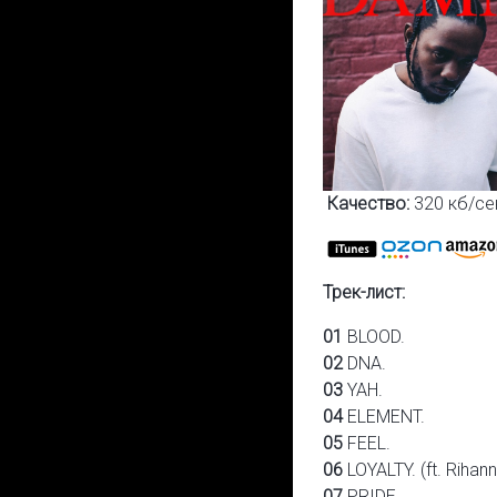
Качество:
320 кб/се
Трек-лист:
01
BLOOD.
02
DNA.
03
YAH.
04
ELEMENT.
05
FEEL.
06
LOYALTY. (ft. Rihan
07
PRIDE.