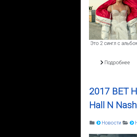
Это 2 сингл с альбом
Подробнее
2017 BET Hi
Hall N Nash
Новости