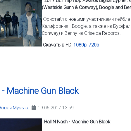
2017 BET Hip Hop Awards Digital Cypher: 
(Westside Gunn & Conway), Boogie and Be
Фристайл с новыми участниками лейбла 
Калифорния - Boogie, а также из Буффало,
Conway) и Benny из Griselda Records.
Скачать в HD:
1080p
,
720p
 - Machine Gun Black
Новая Музыка
19.06.2017 13:59
Hall N Nash - Machine Gun Black