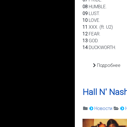
08
HUMBLE.
09
LUST.
10
LOVE.
11
XXX. (ft. U2)
12
FEAR.
13
GOD.
14
DUCKWORTH.
Подробнее
Hall N' Nas
Новости