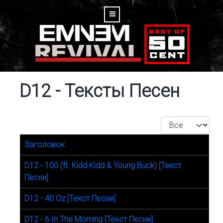
D12 - Тексты Песен
Кол-во строк:
Заголовок
Материалы
D12 - 100 (ft. Kidd Kidd & Young Buck) [Текст
Песни]
D12 - 40 Oz [Текст Песни]
D12 - 6 In The Morning [Текст Песни]