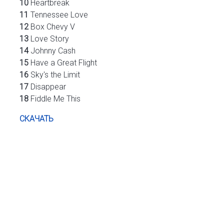
10
Heartbreak
11
Tennessee Love
12
Box Chevy V
13
Love Story
14
Johnny Cash
15
Have a Great Flight
16
Sky's the Limit
17
Disappear
18
Fiddle Me This
СКАЧАТЬ