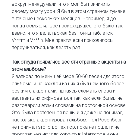
вокруг меня думали, что я мог бы причинить
своему мозгу урон. Я был в этом странном тумане
в течение нескольких месяцев. Например, я до
конца осмыслял все происходящее; это было так
давно, что я делал вокал без тонны таблеток -
V***m и V***in. Мне практически приходилось
переучиваться, как делать рэп.
Так откуда появились все эти странные акценты на
этом альбоме?
Я записал по меньшей мере 50-60 песен для этого
альбома, и на каждой из них я был немного более
резким с акцентами, пытаясь сломать слова и
заставить их рифмоваться так, как если бы вы не
разговарили этими словами на постоянной основе.
Это была постепенная вещь, и я даже не понимал,
насколько акцентирован альбом. Пол Розенберг
не понимал этого до тех пор, пока не пошел и не
проиграл музыку для кого-то в Interscope и они