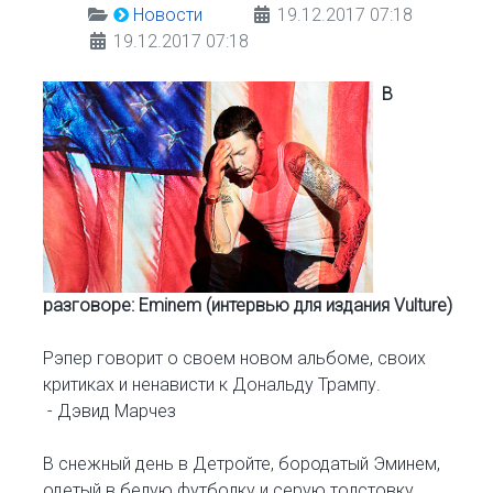
Новости
19.12.2017 07:18
19.12.2017 07:18
В
разговоре: Eminem (интервью для издания Vulture)
Рэпер говорит о своем новом альбоме, своих
критиках и ненависти к Дональду Трампу.
- Дэвид Марчез
В снежный день в Детройте, бородатый Эминем,
одетый в белую футболку и серую толстовку,