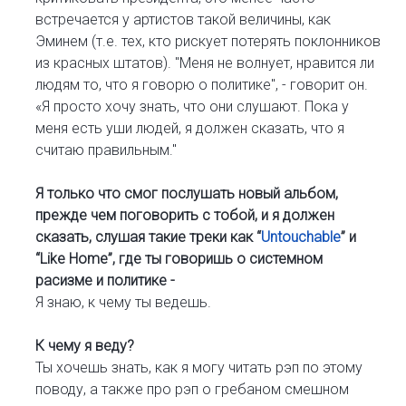
встречается у артистов такой величины, как
Эминем (т.е. тех, кто рискует потерять поклонников
из красных штатов). "Меня не волнует, нравится ли
людям то, что я говорю о политике", - говорит он.
«Я просто хочу знать, что они слушают. Пока у
меня есть уши людей, я должен сказать, что я
считаю правильным."
Я только что смог послушать новый альбом,
прежде чем поговорить с тобой, и я должен
сказать, слушая такие треки как “
Untouchable
” и
“Like Home”, где ты говоришь о системном
расизме и политике -
Я знаю, к чему ты ведешь.
К чему я веду?
Ты хочешь знать, как я могу читать рэп по этому
поводу, а также про рэп о гребаном смешном