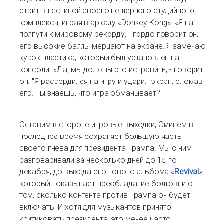
стоит в гостиной своего пещерного студийного
комплекса, играя в аркаду «Donkey Kong». «Я на
полпути к мировому рекорду, - гордо говорит он,
его высокие баллы мерцают на экране. Я замечаю
кусок пластика, который был установлен на
консоли. «Да, мы должны это исправить, - говорит
он. "Я рассердился на игру и ударил экран, сломав
его. Ты знаешь, что игра обманывает?"
Оставим в стороне игровые выходки, Эминем в
последнее время сохраняет большую часть
своего гнева для президента Трампа. Мы с ним
разговаривали за несколько дней до 15-го
декабря, до выхода его нового альбома «
Revival
»,
который показывает преобладание болтовни о
том, сколько контента против Трампа он будет
включать. И хотя для музыкантов принято
критиковать президента, это менее часто