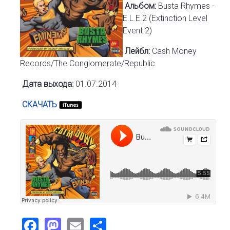
Альбом:
Busta Rhymes -
E.L.E.2 (Extinction Level
Event 2)
Лейбл:
Cash Money
Records/The Conglomerate/Republic
Дата выхода:
01.07.2014
СКАЧАТЬ
Facebook
Mastodon
Email
Share