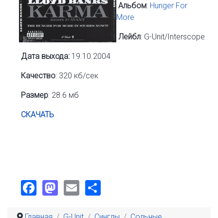
Альбом
:
Hunger For
More
Лейбл
: G-Unit/Interscope
Дата выхода:
19.10.2004
Качество
: 320 кб/сек
Размер
: 28.6 мб
СКАЧАТЬ
Facebook
Mastodon
Email
Share
Главная
G-Unit
Синглы
Сольные