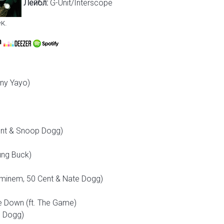
Лейбл:
G-Unit/Interscope
к.
Tony Yayo)
Cent & Snoop Dogg)
ung Buck)
 Eminem, 50 Cent & Nate Dogg)
 Down (ft. The Game)
e Dogg)