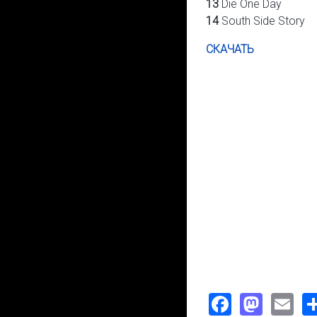
13
Die One Day
14
South Side Story
СКАЧАТЬ
Faceboo
Mast
Em