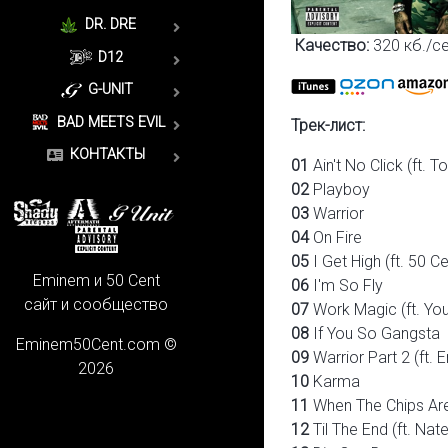
DR. DRE
Качество:
320 кб./се
D12
G-UNIT
BAD MEETS EVIL
Трек-лист:
КОНТАКТЫ
01
Ain't No Click (ft. 
02
Playboy
03
Warrior
04
On Fire
05
I Get High (ft. 50 
Eminem и 50 Cent
06
I'm So Fly
сайт и сообщество
07
Work Magic (ft. Yo
08
If You So Gangsta
Eminem50Cent.com ©
09
Warrior Part 2 (ft.
2026
10
Karma
11
When The Chips Are
12
Til The End (ft. Nat