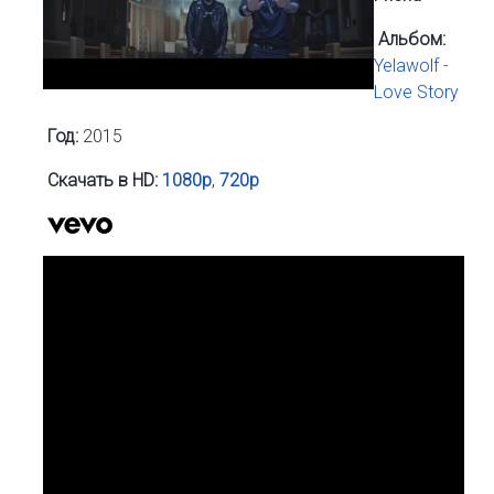
Альбом:
Yelawolf -
Love Story
Год:
2015
Скачать в HD:
1080p
,
720p