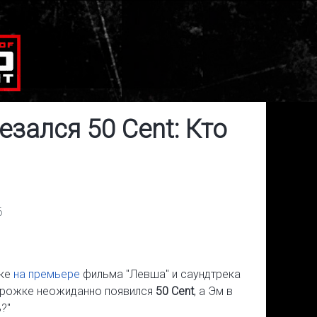
езался 50 Cent: Кто
6
рке
на премьере
фильма "Левша" и саундтрека
дорожке неожиданно появился
50 Cent
, а Эм в
?"