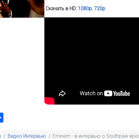
Скачать в HD:
1080p
,
720p
k
odon
ail
Share
m
Видео Интервью
Eminem - в интервью о Southpaw врез