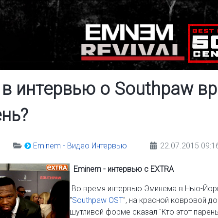
 в интервью о Southpaw вр
ень?
Eminem - Видео Интервью
22.07.2015 09:1
Eminem - интервью с EXTRA
Во время интервью Эминема в Нью-Йо
"
Southpaw OST
", на красной ковровой 
шутливой форме сказал "Кто этот парень