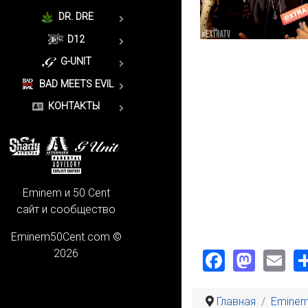
DR. DRE
D12
G-UNIT
BAD MEETS EVIL
КОНТАКТЫ
Eminem и 50 Cent
сайт и сообщество
Eminem50Cent.com ©
Faceboo
Mast
Em
2026
Главная
Emine