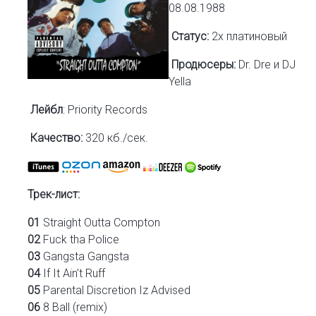
08.08.1988
Статус:
2х платиновый
Продюсеры:
Dr. Dre и DJ
Yella
Лейбл
: Priority Records
Качество:
320 кб./сек.
Трек-лист:
01
Straight Outta Compton
02
Fuck tha Police
03
Gangsta Gangsta
04
If It Ain't Ruff
05
Parental Discretion Iz Advised
06
8 Ball (remix)