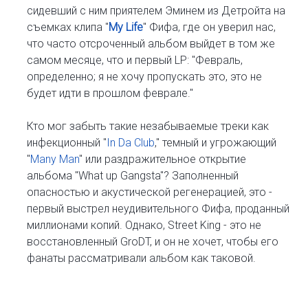
сидевший с ним приятелем Эминем из Детройта на
съемках клипа "
My Life
" Фифа, где он уверил нас,
что часто отсроченный альбом выйдет в том же
самом месяце, что и первый LP: "Февраль,
определенно; я не хочу пропускать это, это не
будет идти в прошлом феврале."
Кто мог забыть такие незабываемые треки как
инфекционный "
In Da Club
," темный и угрожающий
"
Many Man
" или раздражительное открытие
альбома "What up Gangsta"? Заполненный
опасностью и акустической регенерацией, это -
первый выстрел неудивительного Фифа, проданный
миллионами копий. Однако, Street King - это не
восстановленный GroDT, и он не хочет, чтобы его
фанаты рассматривали альбом как таковой.