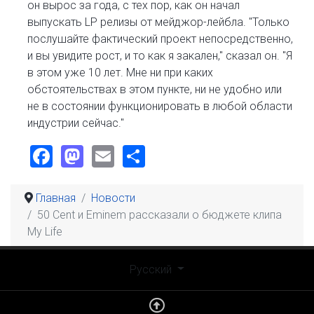
он вырос за года, с тех пор, как он начал
выпускать LP релизы от мейджор-лейбла. "Только
послушайте фактический проект непосредственно,
и вы увидите рост, и то как я закален," сказал он. "Я
в этом уже 10 лет. Мне ни при каких
обстоятельствах в этом пункте, ни не удобно или
не в состоянии функционировать в любой области
индустрии сейчас."
Facebook
Mastodon
Email
Share
Главная
Новости
50 Cent и Eminem рассказали о бюджете клипа
My Life
Выберите язык
Русский