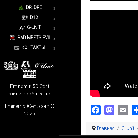
DR. DRE
D12
G-UNIT
BAD MEETS EVIL
КОНТАКТЫ
Eminem и 50 Cent
сайт и сообщество
Faceboo
Mast
Em
Eminem50Cent.com ©
2026
Главная
G-Unit