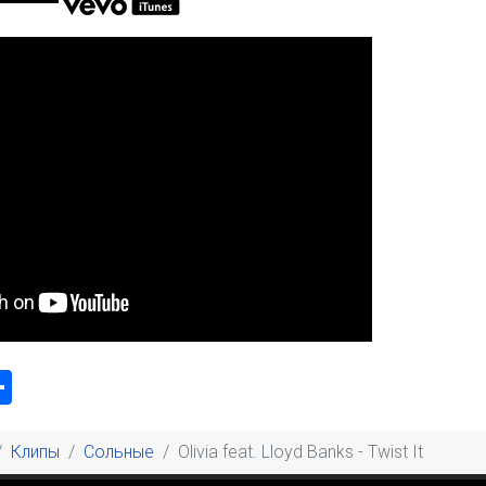
k
odon
ail
Share
Клипы
Сольные
Olivia feat. Lloyd Banks - Twist It