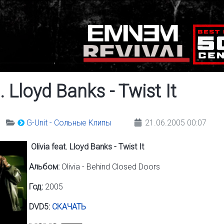
t. Lloyd Banks - Twist It
G-Unit - Сольные Клипы
21.06.2005 00:07
Olivia feat. Lloyd Banks - Twist It
Альбом:
Olivia - Behind Closed Doors
Год:
2005
DVD5:
СКАЧАТЬ