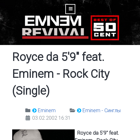
Royce da 5'9" feat.
Eminem - Rock City
(Single)
Eminem
Eminem - Синглы
03.02.2002 16:31
Royce da 5'9" feat.