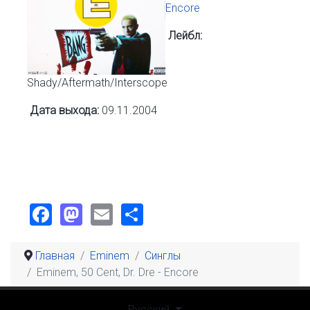
Encore
Лейбл:
Shady/Aftermath/Interscope
Дата выхода:
09.11.2004
Facebook
Mastodon
Email
Share
Главная
Eminem
Синглы
Eminem, 50 Cent, Dr. Dre - Encore
Выберите язык
Русский