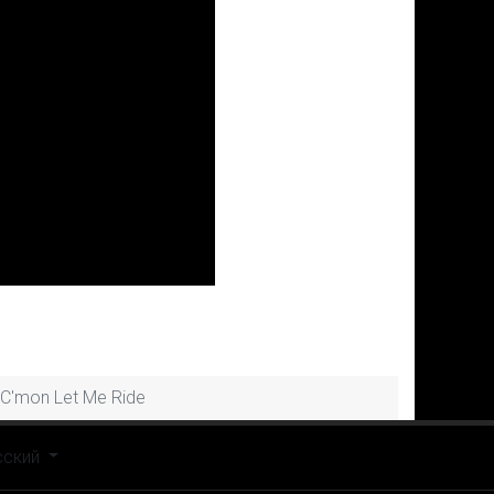
 C'mon Let Me Ride
рите язык
сский