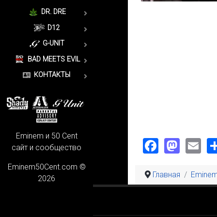
DR. DRE
D12
G-UNIT
BAD MEETS EVIL
КОНТАКТЫ
Eminem и 50 Cent
Faceboo
Mast
Em
сайт и сообщество
Eminem50Cent.com ©
Главная
Emine
2026