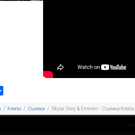
k
odon
ail
Share
m
Клипы
Съемки
Skylar Grey & Eminem - Съемка Клипа
Выбе
Ру