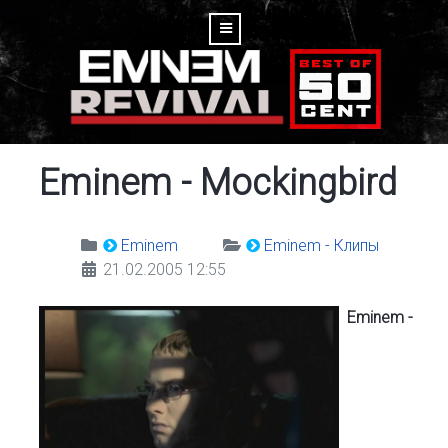
Eminem - Mockingbird
Eminem
Eminem - Клипы
21.02.2005 12:55
Eminem -