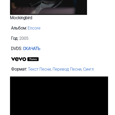
Mockingbird
Альбом:
Encore
Год:
2005
DVD5:
СКАЧАТЬ
Формат:
Текст Песни
,
Перевод Песни
,
Сингл