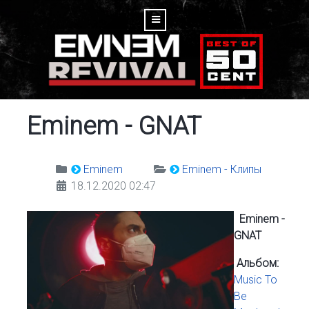
Eminem - GNAT
Eminem
Eminem - Клипы
18.12.2020 02:47
Eminem -
GNAT
Альбом:
Music To
Be