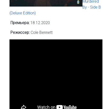
Murdered
By - Side B
(Deluxe Edition)
Премьера:
18.12.2020
Режиссер:
Cole Bennett