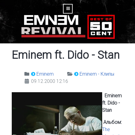
Eminem ft. Dido - Stan
Eminem
Eminem - Клипы
09.12.2000 12:16
Eminem
ft. Dido -
Stan
Альбом:
The