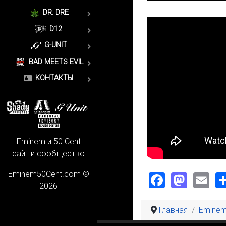
DR. DRE
D12
G-UNIT
BAD MEETS EVIL
КОНТАКТЫ
Eminem и 50 Cent
сайт и сообщество
Faceboo
Mast
Em
Eminem50Cent.com ©
2026
Главная
Emine