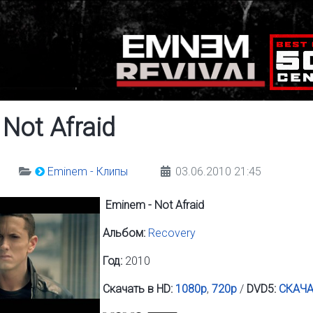
Not Afraid
Eminem - Клипы
03.06.2010 21:45
Eminem - Not Afraid
Альбом:
Recovery
Год:
2010
Скачать в HD:
1080p
,
720p
/
DVD5:
СКАЧА