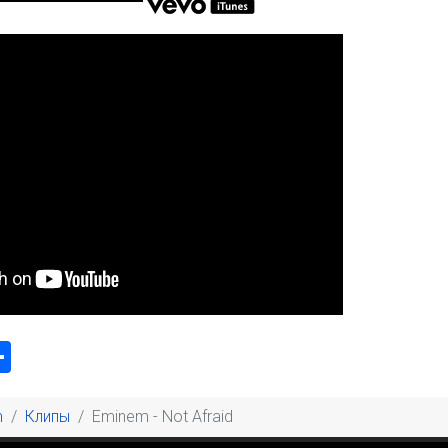
k
odon
ail
Share
m
Клипы
Eminem - Not Afraid