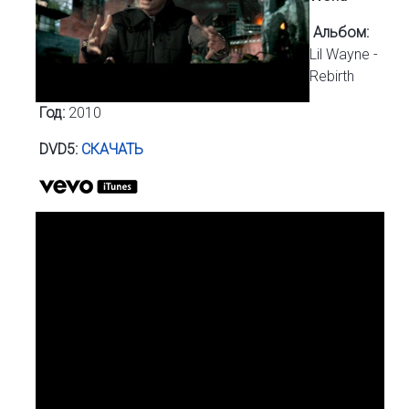
Альбом:
Lil Wayne -
Rebirth
Год:
2010
DVD5:
СКАЧАТЬ