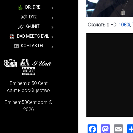
DR. DRE
D12
Скачать в HD:
1080i
,
G-UNIT
BAD MEETS EVIL
КОНТАКТЫ
Eminem и 50 Cent
сайт и сообщество
Eminem50Cent.com ©
2026
Faceboo
Mast
Em