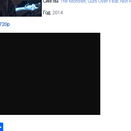
Синглы:
The Monster
,
Guts Over Fear
,
Not A
Год:
2014
720p
k
odon
ail
Share