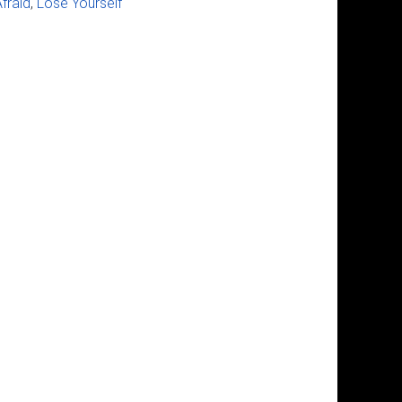
fraid
,
Lose Yourself