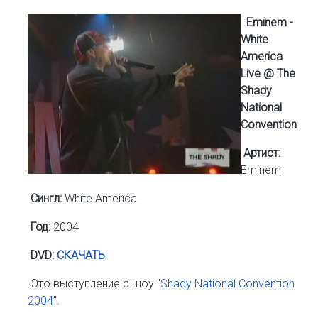
Eminem -
White
America
Live @ The
Shady
National
Convention
Артист:
Eminem
Сингл:
White America
Год:
2004
DVD:
СКАЧАТЬ
Это выступление с шоу "
Shady National Convention
2004
".