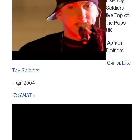
Like Toy
Soldiers
live Top of
the Pops
UK
Артист:
Eminem
Сингл:
Like
Toy Soldiers
Год:
2004
СКАЧАТЬ