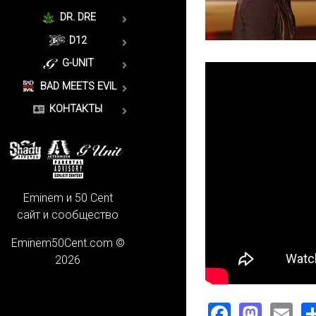
DR. DRE
D12
G-UNIT
BAD MEETS EVIL
КОНТАКТЫ
Eminem и 50 Cent
сайт и сообщество
Eminem50Cent.com ©
2026
Faceboo
Mast
Em