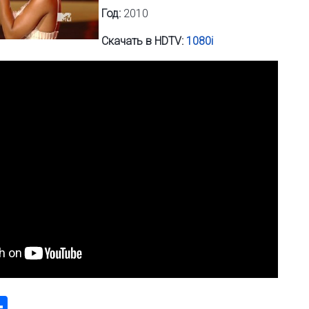
Год:
2010
Скачать в HDTV:
1080i
k
odon
ail
Share