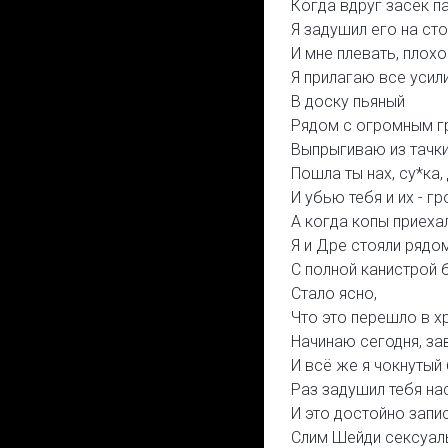
Когда вдруг засёк п
Я задушил его на сто
И мне плевать, плохо 
Я прилагаю все усил
В доску пьяный
Рядом с огромным г
Выпрыгиваю из тачки
Пошла ты нах, су*ка,
И убью тебя и их - 
А когда копы приехал
Я и Дре стояли ряд
С полной канистрой б
Стало ясно,
Что это перешло в х
Начинаю сегодня, зав
И всё же я чокнутый
Раз задушил тебя на
И это достойно запис
Слим Шейди сексуаль