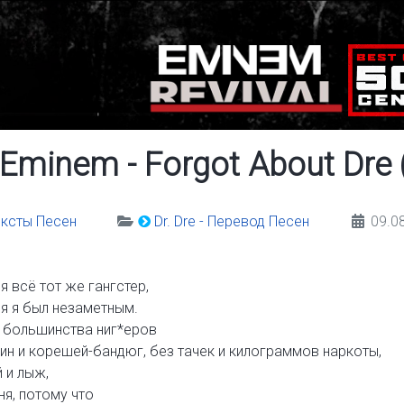
t. Eminem - Forgot About Dr
Тексты Песен
Dr. Dre - Перевод Песен
09.0
 я всё тот же гангстер,
я я был незаметным.
и большинства ниг*еров
ин и корешей-бандюг, без тачек и килограммов наркоты,
 и лыж,
я, потому что