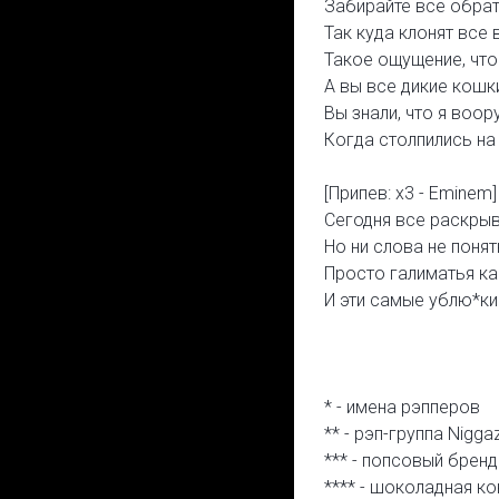
Забирайте всё обрат
Так куда клонят все
Такое ощущение, что
А вы все дикие кошк
Вы знали, что я воор
Когда столпились на 
[Припев: x3 - Eminem]
Сегодня все раскрыв
Но ни слова не понят
Просто галиматья ка
И эти самые ублю*ки
* - имена рэпперов
** - рэп-группа Niggaz
*** - попсовый брен
**** - шоколадная ко