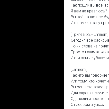
Так пошли вы все, вс
Я вам не нравлюсь? -
Вы всё равно все бу
И с вами я стану пре
[Припев: x2 - Eminem]
Сегодня все раскрыв
Но ни слова не понят
Просто галиматья ка
И эти самые ублю*ки
[Eminem:]
Так что вы говорите 
Или тому, кто хочет 
Вы решаете такие п
Для справки изучите
Однажды я просто ш
С плеером в ушах,