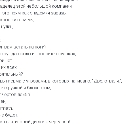
владелец этой небольшой компании,
- это прям как эпидемия заразы.
 крошки от меня,
ц улиц!
:
г вам встать на ноги?
округ да около и говорите о пушках,
й нет.
 их всех,
оятельный?
ь письма с угрозами, в которых написано: "Дре, отвали!",
е с ручкой и блокнотом,
 чёртов лейбл.
ен,
rmath,
не будет.
ин платиновый диск и к чёрту рэп!