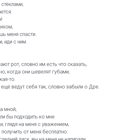
 стёклами,
ется.
!
сихом,
шь меня спасти.
, иди с ним.
ают рот, словно им есть что сказать,
но, когда они шевелят губами,
кая-то.
 ещё ведут себя так, словно забыли о Дре.
а мной,
али бы подходить ко мне
и, глядя на меня с уважением,
 получить от меня бесплатно.
ледний диск, вы на меня не напирали,