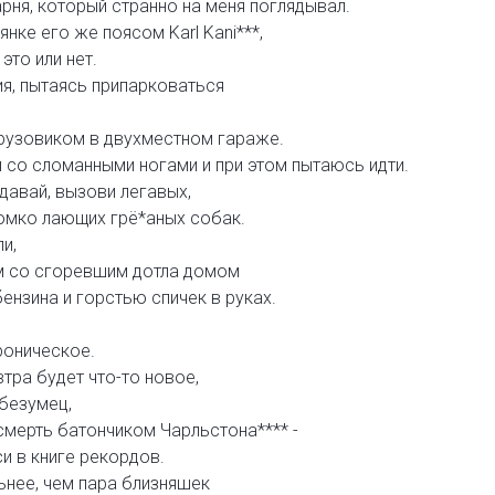
арня, который странно на меня поглядывал.
янке его же поясом Karl Kani***,
это или нет.
ия, пытаясь припарковаться
рузовиком в двухместном гараже.
 со сломанными ногами и при этом пытаюсь идти.
 давай, вызови легавых,
громко лающих грё*аных собак.
и,
ом со сгоревшим дотла домом
ензина и горстью спичек в руках.
роническое.
тра будет что-то новое,
 безумец,
смерть батончиком Чарльстона**** -
и в книге рекордов.
нее, чем пара близняшек