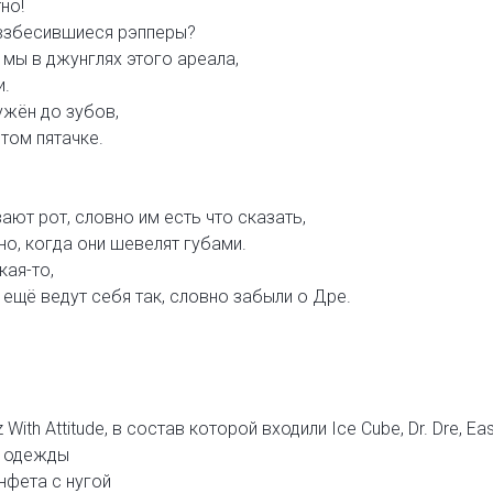
но!
 взбесившиеся рэпперы?
 мы в джунглях этого ареала,
и.
ужён до зубов,
том пятачке.
ают рот, словно им есть что сказать,
но, когда они шевелят губами.
кая-то,
 ещё ведут себя так, словно забыли о Дре.
 With Attitude, в состав которой входили Ice Cube, Dr. Dre, Eas
д одежды
нфета с нугой