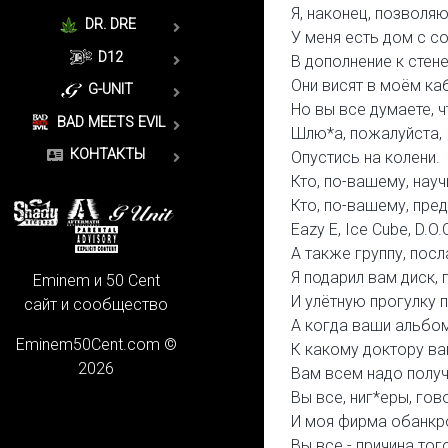
Я, наконец, позволя
DR. DRE
У меня есть дом с с
D12
В дополнение к стен
Они висят в моём каб
G-UNIT
Но вы все думаете, 
BAD MEETS EVIL
Шлю*а, пожалуйста,
КОНТАКТЫ
Опустись на колени.
Кто, по-вашему, науч
Кто, по-вашему, пред
Eazy E, Ice Cube, D.O
А также группу, пос
Я подарил вам диск,
Eminem и 50 Cent
И улётную прогулку 
сайт и сообщество
А когда ваши альбо
Eminem50Cent.com ©
К какому доктору ва
2026
Вам всем надо полу
Вы все, ниг*еры, го
И моя фирма обанкр
Вы все - причина тог