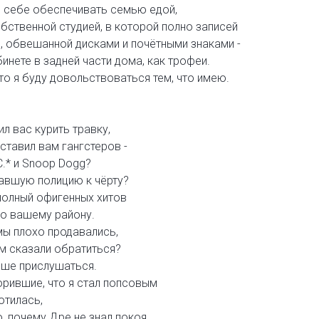
ю себе обеспечивать семью едой,
обственной студией, в которой полно записей
е, обвешанной дисками и почётными знаками -
инете в задней части дома, как трофеи.
что я буду довольствоваться тем, что имею.
ил вас курить травку,
ставил вам гангстеров -
.C.* и Snoop Dogg?
лавшую полицию к чёрту?
 полный офигенных хитов
по вашему району.
мы плохо продавались,
м сказали обратиться?
чше прислушаться.
ворившие, что я стал попсовым
отилась,
о, почему Дре не знал покоя,