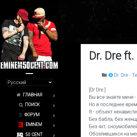
Dr. Dre f
Dr. Dre - 
[Dr Dre:]
ГЛАВНАЯ
Вы все знаете меня -
Но в последнее врем
ПОИСК
Я - объект ненавист
ФОРУМ
Без бабла, без женщ
EMINEM
Без яхт, сноумобилей
Обозлившихся на мен
50 CENT