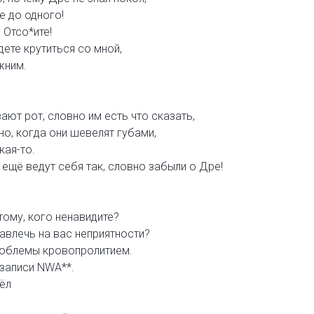
е до одного!
 Отсо*ите!
дете крутиться со мной,
жним.
ают рот, словно им есть что сказать,
но, когда они шевелят губами,
кая-то.
 ещё ведут себя так, словно забыли о Дре!
тому, кого ненавидите?
навлечь на вас неприятности?
роблемы кровопролитием.
 записи NWA**.
ёл