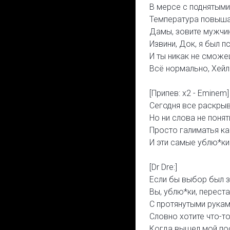
В мерсе с поднятыми
Температура повыша
Дамы, зовите мужчин
Извини, Док, я был п
И ты никак не сможе
Всё нормально, Хейли
[Припев: x2 - Eminem]
Сегодня все раскрыв
Но ни слова не понят
Просто галиматья ка
И эти самые ублю*ки
[Dr Dre:]
Если бы выбор был з
Вы, ублю*ки, перест
С протянутыми рукам
Словно хотите что-то
Когда вышел мой пос