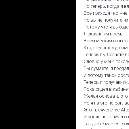
Но теперь, когда я 
Все приходят ко мне 
Но вы не получите ни
Потому что я выходе
Я сказал им всем,
Всем мелким гангста
Кто, по-вашему, помо
Теперь вы бегаете в
Словно у меня таково
Вы думаете, я продал
И потому такой сост
Теперь я получаю лиш
Пока сидел в кабинет
Желая основать этот
Но я на это не соглас
Это тысячелетие Afte
И после него ничего 
Так дайте мне ещё од