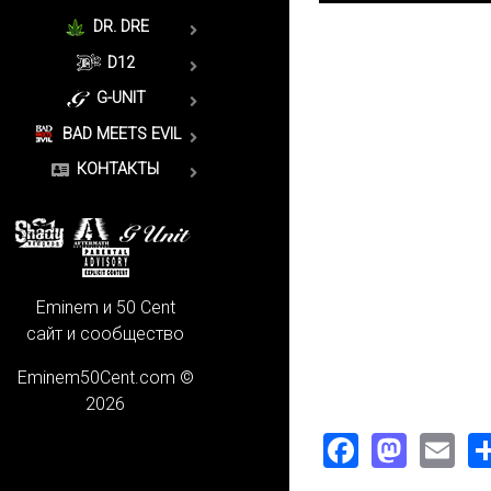
DR. DRE
D12
G-UNIT
BAD MEETS EVIL
КОНТАКТЫ
Eminem и 50 Cent
сайт и сообщество
Eminem50Cent.com ©
2026
Faceboo
Mast
Em