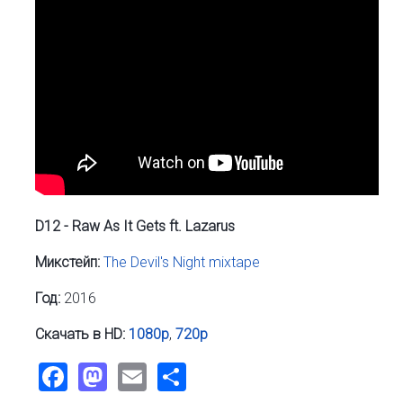
D12 - Raw As It Gets ft. Lazarus
Микстейп:
The Devil's Night mixtape
Год:
2016
Скачать в HD:
1080p
,
720p
Facebook
Mastodon
Email
Share