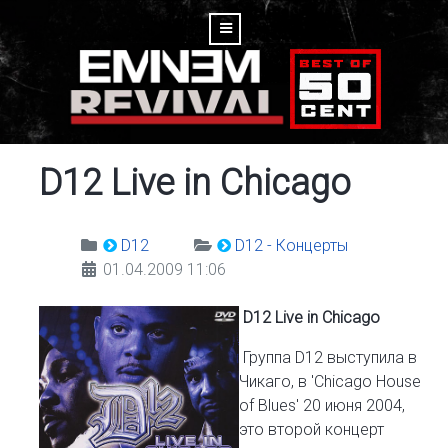
D12 Live in Chicago
D12
D12 - Концерты
01.04.2009 11:06
D12 Live in Chicago
Группа D12 выступила в
Чикаго, в 'Chicago House
of Blues' 20 июня 2004,
это второй концерт