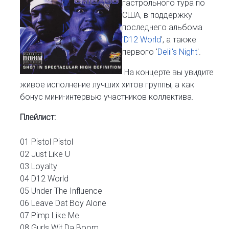
гастрольного тура по
США, в поддержку
последнего альбома
'
D12 World
', а также
первого '
Delil's Night
'.
На концерте вы увидите
живое исполнение лучших хитов группы, а как
бонус мини-интервью участников коллектива.
Плейлист:
01 Pistol Pistol
02 Just Like U
03 Loyalty
04 D12 World
05 Under The Influence
06 Leave Dat Boy Alone
07 Pimp Like Me
08 Gurls Wit Da Boom