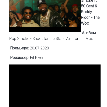
Smoke ft.
50 Cent &
Roddy
Ricch - The
Woo
Альбом:
Pop Smoke - Shoot for the Stars, Aim for the Moon
Премьера:
20.07.2020
Режиссер:
Eif Rivera