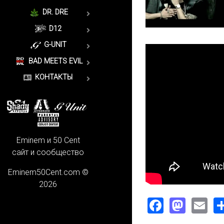
DR. DRE
D12
G-UNIT
BAD MEETS EVIL
КОНТАКТЫ
Eminem и 50 Cent
сайт и сообщество
Eminem50Cent.com ©
2026
Faceboo
Mast
Em