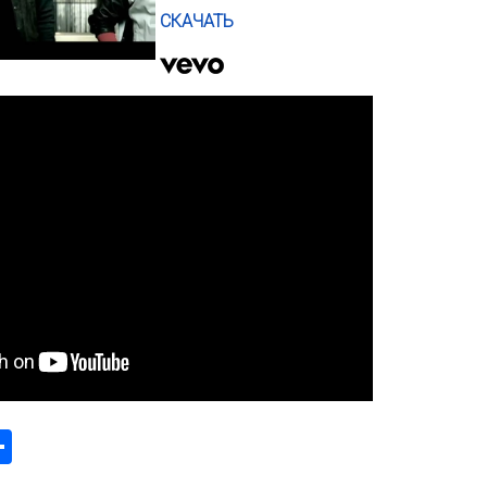
СКАЧАТЬ
k
odon
ail
Share