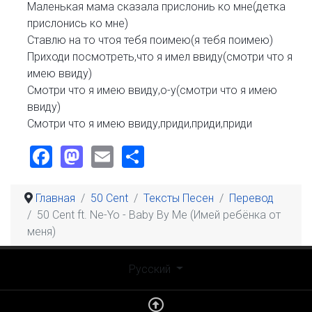
Маленькая мама сказала прислониь ко мне(детка
прислонись ко мне)
Ставлю на то чтоя тебя поимею(я тебя поимею)
Приходи посмотреть,что я имел ввиду(смотри что я
имею ввиду)
Смотри что я имею ввиду,о-у(смотри что я имею
ввиду)
Смотри что я имею ввиду,приди,приди,приди
Facebook
Mastodon
Email
Share
Главная
50 Cent
Тексты Песен
Перевод
50 Cent ft. Ne-Yo - Baby By Me (Имей ребёнка от
меня)
Выберите язык
Русский