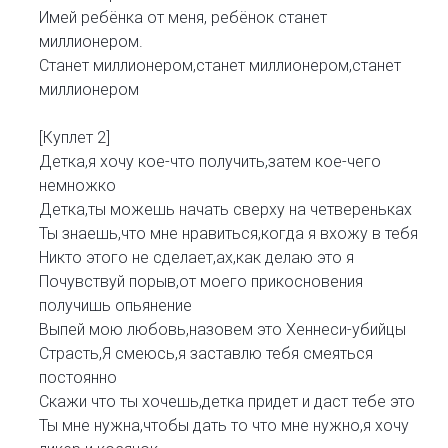
Имей ребёнка от меня, ребёнок станет
миллионером.
Станет миллионером,станет миллионером,станет
миллионером
[Куплет 2]
Детка,я хочу кое-что получить,затем кое-чего
немножко
Детка,ты можешь начать сверху на четвереньках
Ты знаешь,что мне нравиться,когда я вхожу в тебя
Никто этого не сделает,ах,как делаю это я
Почувствуй порыв,от моего прикосновения
получишь опьянение
Выпей мою любовь,назовем это Хеннеси-убийцы
Страсть,Я смеюсь,я заставлю тебя смеяться
постоянно
Скажи что ты хочешь,детка придет и даст тебе это
Ты мне нужна,чтобы дать то что мне нужно,я хочу