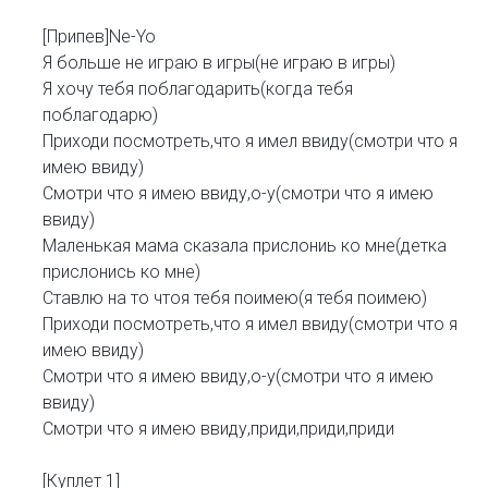
[Припев]Ne-Yo
Я больше не играю в игры(не играю в игры)
Я хочу тебя поблагодарить(когда тебя
поблагодарю)
Приходи посмотреть,что я имел ввиду(смотри что я
имею ввиду)
Смотри что я имею ввиду,о-у(смотри что я имею
ввиду)
Маленькая мама сказала прислониь ко мне(детка
прислонись ко мне)
Ставлю на то чтоя тебя поимею(я тебя поимею)
Приходи посмотреть,что я имел ввиду(смотри что я
имею ввиду)
Смотри что я имею ввиду,о-у(смотри что я имею
ввиду)
Смотри что я имею ввиду,приди,приди,приди
[Куплет 1]