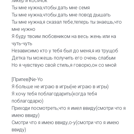
ликер и косячок
Ты мне нужна,чтобы дать мне семя
Ты мне нужна,чтобы дать мне повод дышать
Ты мне нужна,я сказал тебе,теперь ты знаешь,что
мне нужно
Я буду твоим любовником на весь жень или на
чуть-чуть
Независимо кто у тебя был до меня,я из трущоб
Детка ты можешь получить его очень слабым
Но я чувствую свой стиль,я говорю,он со мной
[Припев]Ne-Yo
Я больше не играю в игры(не играю в игры)
Я хочу тебя поблагодарить(когда тебя
поблагодарю)
Приходи посмотреть,что я имел ввиду(смотри что я
имею ввиду)
Смотри что я имею ввиду,о-у(смотри что я имею
ввиду)