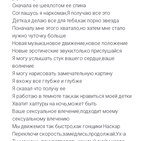
Сначала ее шея,потом ее спина
Соглашусь я наркоман,Я получаю все это
Детка,я делаю все для тебя,как порно звезда
Поначалу мне этого хватало,но затем мне стало
нужно чуточку больше
Новая музыка,новое движение,новое положение
Новые эротические звуки,только прислушайся
Я могу услышать стук вашего сердце,ваше
волнение
Я могу нарисовать замечательную картину
Я вхожу все глубже и глубже
Я сказал что получу ее
Я работаю в темноте так,как нравиться моей детки
Хватит халтуры на ночь,может быть
Ваше сексуальное влечение,подходит моему
сексуальному влечению
Мы движемся так быстро,как гонщики Наскар
Переключи скорость,замедлись,продолжай,Ух-а