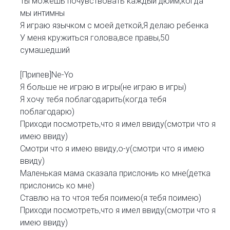
Ты можешь почувствовать каждый дюйм,когда
мы интимны
Я играю язычком с моей деткой,Я делаю ребенка
У меня кружиться голова,все правы,50
сумашедший
[Припев]Ne-Yo
Я больше не играю в игры(не играю в игры)
Я хочу тебя поблагодарить(когда тебя
поблагодарю)
Приходи посмотреть,что я имел ввиду(смотри что я
имею ввиду)
Смотри что я имею ввиду,о-у(смотри что я имею
ввиду)
Маленькая мама сказала прислониь ко мне(детка
прислонись ко мне)
Ставлю на то чтоя тебя поимею(я тебя поимею)
Приходи посмотреть,что я имел ввиду(смотри что я
имею ввиду)