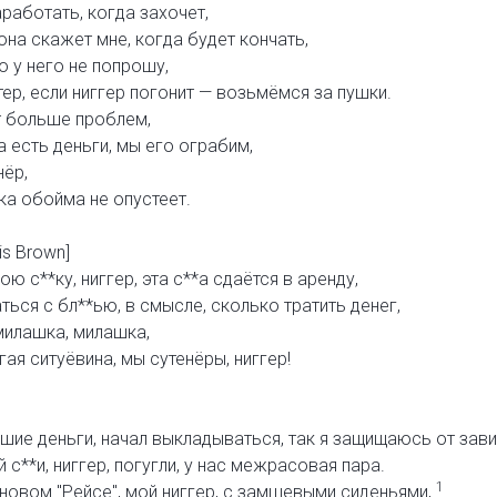
работать, когда захочет,
она скажет мне, когда будет кончать,
го у него не попрошу,
ер, если ниггер погонит — возьмёмся за пушки.
т больше проблем,
а есть деньги, мы его ограбим,
нёр,
ка обойма не опустеет.
is Brown]
ою с**ку, ниггер, эта с**а сдаётся в аренду,
ться с бл**ью, в смысле, сколько тратить денег,
 милашка, милашка,
гая ситуёвина, мы сутенёры, ниггер!
ие деньги, начал выкладываться, так я защищаюсь от зави
с**и, ниггер, погугли, у нас межрасовая пара.
1
в новом "Рейсе", мой ниггер, с замшевыми сиденьями,