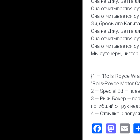
Она не Джульетта дл
Она отчитывается сут
Она отчитывается сут
Эй, брось это Капита
Она не Джульетта дл
Она отчитывается сут
Она отчитывается сут
Мы сутенёры, ниггер!
{1 — "Rolls-Royce W
"Rolls-Royce Motor Ca
2 — Special Ed — пс
3 — Рики Бэкер — пе
погибший от рук нед
4 — Отсылка к популя
Faceboo
Mast
Em