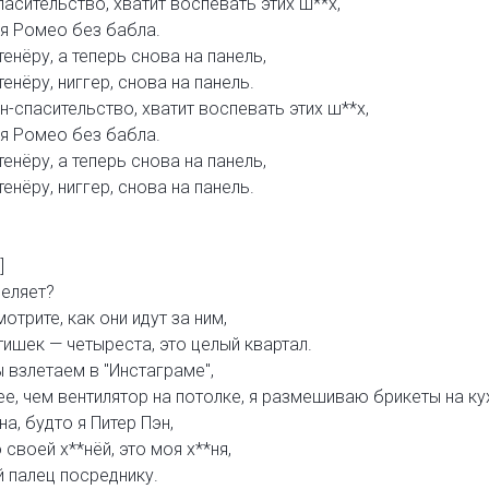
асительство, хватит воспевать этих ш**х,
я Ромео без бабла.
енёру, а теперь снова на панель,
енёру, ниггер, снова на панель.
н-спасительство, хватит воспевать этих ш**х,
я Ромео без бабла.
енёру, а теперь снова на панель,
енёру, ниггер, снова на панель.
]
реляет?
отрите, как они идут за ним,
тишек — четыреста, это целый квартал.
 взлетаем в "Инстаграме",
ее, чем вентилятор на потолке, я размешиваю брикеты на ку
на, будто я Питер Пэн,
своей х**нёй, это моя х**ня,
й палец посреднику.