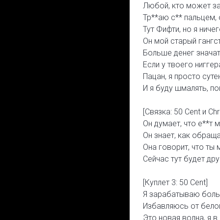
Любой, кто может за
Тр**аю с** пальцем, 
Тут Фифти, но я ниче
Он мой старый гангст
Больше денег знача
Если у твоего ниггер
Пацан, я просто суте
И я буду шмалять, по
[Связка: 50 Cent и Chr
Он думает, что е**т м
Он знает, как обраща
Она говорит, что ты
Сейчас тут будет дру
[Куплет 3: 50 Cent]
Я зарабатываю больш
Избавляюсь от белой 
Это новая волна, я 