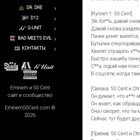
DR. DRE
[Куплет 1: 50 Cent]
D12
Эй, бл**ь, давай сно
G-UNIT
Давай снова раздева
Пачки денег валятся,
BAD MEETS EVIL
Бутылки откупоривают
КОНТАКТЫ
Хватит страдать х**нё
Быстро зашибу пачку
С**а, подай нам поест
В соцсети, когда там
Eminem и 50 Cent
[Связка: 50 Cent и Chr
сайт и сообщество
Он думает, что е**т м
Он знает, как обраща
Eminem50Cent.com ©
Она говорит, что ты
2026
Сейчас тут будет дру
[Припев: 50 Cent и Chr