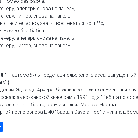
я Ромео без бабла.
енёру, а теперь снова на панель,
енёру, ниггер, снова на панель.
н-спасительство, хватит воспевать этих ш**х,
я Ромео без бабла.
енёру, а теперь снова на панель,
енёру, ниггер, снова на панель.
raith" — автомобиль представительского класса, выпущенный
rs".}
евдоним Эдварда Арчера, бруклинского хип-хоп–исполнителя.
рсонаж американской кинодрамы 1991 года "Ребята по сосе
ругов своего брата; роль исполнил Моррис Честнат.
рной песне рэпера E-40 "Captain Save a Hoe" с мини-альбома
k
odon
ail
Share