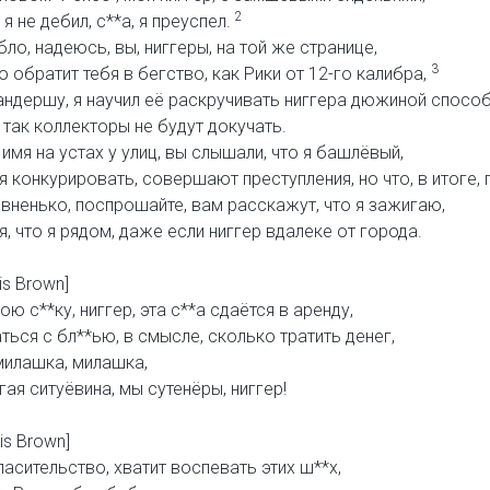
2
я не дебил, с**а, я преуспел.
о, надеюсь, вы, ниггеры, на той же странице,
3
о обратит тебя в бегство, как Рики от 12-го калибра,
ндершу, я научил её раскручивать ниггера дюжиной способ
 так коллекторы не будут докучать.
имя на устах у улиц, вы слышали, что я башлёвый,
я конкурировать, совершают преступления, но что, в итоге, 
авненько, поспрошайте, вам расскажут, что я зажигаю,
я, что я рядом, даже если ниггер вдалеке от города.
is Brown]
ою с**ку, ниггер, эта с**а сдаётся в аренду,
ться с бл**ью, в смысле, сколько тратить денег,
 милашка, милашка,
гая ситуёвина, мы сутенёры, ниггер!
is Brown]
асительство, хватит воспевать этих ш**х,