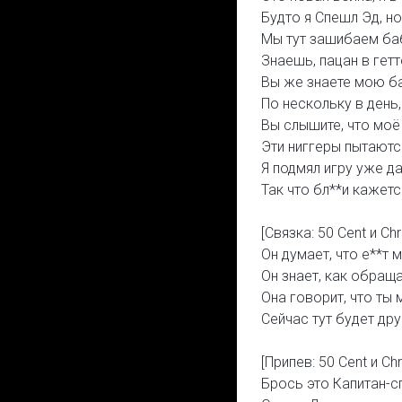
Будто я Спешл Эд, но 
Мы тут зашибаем бабл
Знаешь, пацан в гетт
Вы же знаете мою ба
По нескольку в день,
Вы слышите, что моё 
Эти ниггеры пытаютс
Я подмял игру уже д
Так что бл**и кажетс
[Связка: 50 Cent и Chr
Он думает, что е**т м
Он знает, как обраща
Она говорит, что ты
Сейчас тут будет дру
[Припев: 50 Cent и Chr
Брось это Капитан-сп