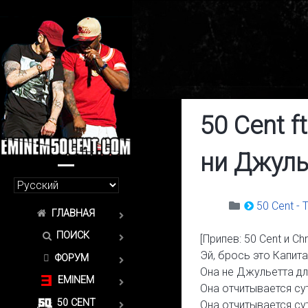
50 Cent f
ни Джуль
50 Cent -
ГЛАВНАЯ
ПОИСК
[Припев: 50 Cent и Chr
Эй, брось это Капита
ФОРУМ
Она не Джульетта дл
EMINEM
Она отчитывается сут
50 CENT
Она отчитывается сут