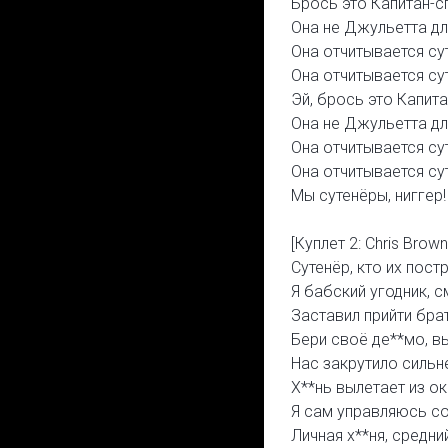
Брось это Капитан-сп
Она не Джульетта дл
Она отчитывается сут
Она отчитывается сут
Эй, брось это Капита
Она не Джульетта дл
Она отчитывается сут
Она отчитывается сут
Мы сутенёры, ниггер!
[Куплет 2: Chris Brown
Сутенёр, кто их пост
Я бабский угодник, см
Заставил прийти бра
Бери своё де**мо, вы
Нас закрутило сильн
Х**нь вылетает из ок
Я сам управляюсь со 
Личная х**ня, средни