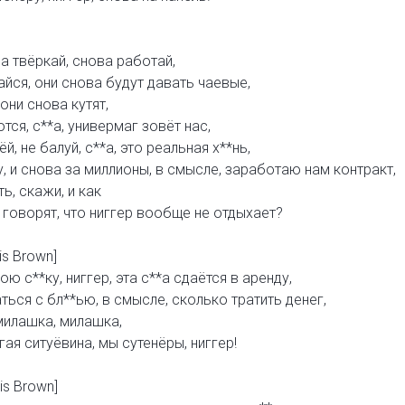
ва твёркай, снова работай,
йся, они снова будут давать чаевые,
 они снова кутят,
ся, с**а, универмаг зовёт нас,
й, не балуй, с**а, это реальная х**нь,
, и снова за миллионы, в смысле, заработаю нам контракт,
ь, скажи, и как
 говорят, что ниггер вообще не отдыхает?
is Brown]
ою с**ку, ниггер, эта с**а сдаётся в аренду,
ться с бл**ью, в смысле, сколько тратить денег,
 милашка, милашка,
гая ситуёвина, мы сутенёры, ниггер!
is Brown]