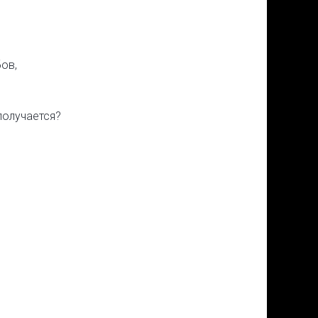
ов,
получается?