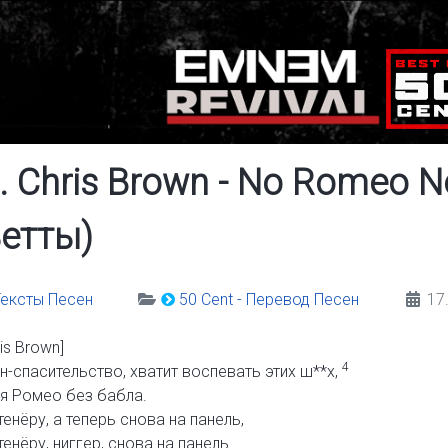
t. Chris Brown - No Romeo N
етты)
 Тексты Песен
50 Cent - Перевод Песен
17
is Brown]
4
н-спасительство, хватит воспевать этих ш**х,
я Ромео без бабла.
енёру, а теперь снова на панель,
енёру, ниггер, снова на панель.