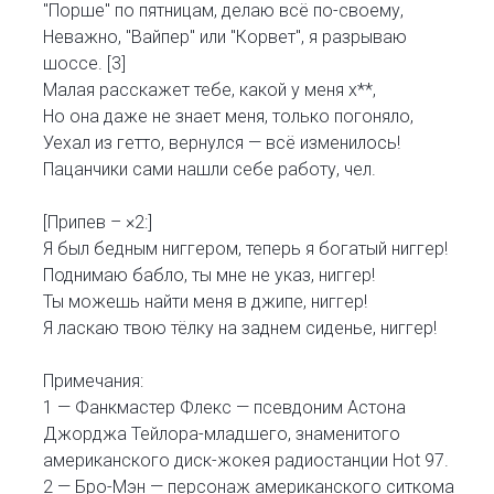
"Порше" по пятницам, делаю всё по-своему,
Неважно, "Вайпер" или "Корвет", я разрываю
шоссе. [3]
Малая расскажет тебе, какой у меня х**,
Но она даже не знает меня, только погоняло,
Уехал из гетто, вернулся — всё изменилось!
Пацанчики сами нашли себе работу, чел.
[Припев – ×2:]
Я был бедным ниггером, теперь я богатый ниггер!
Поднимаю бабло, ты мне не указ, ниггер!
Ты можешь найти меня в джипе, ниггер!
Я ласкаю твою тёлку на заднем сиденье, ниггер!
Примечания:
1 — Фанкмастер Флекс — псевдоним Астона
Джорджа Тейлора-младшего, знаменитого
американского диск-жокея радиостанции Hot 97.
2 — Бро-Мэн — персонаж американского ситкома