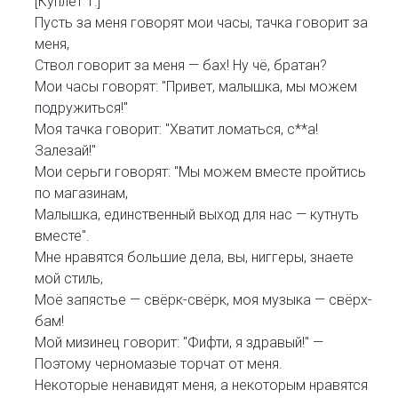
[Куплет 1:]
Пусть за меня говорят мои часы, тачка говорит за
меня,
Ствол говорит за меня — бах! Ну чё, братан?
Мои часы говорят: "Привет, малышка, мы можем
подружиться!"
Моя тачка говорит: "Хватит ломаться, с**а!
Залезай!"
Мои серьги говорят: "Мы можем вместе пройтись
по магазинам,
Малышка, единственный выход для нас — кутнуть
вместе".
Мне нравятся большие дела, вы, ниггеры, знаете
мой стиль,
Моё запястье — свёрк-свёрк, моя музыка — свёрх-
бам!
Мой мизинец говорит: "Фифти, я здравый!" —
Поэтому черномазые торчат от меня.
Некоторые ненавидят меня, а некоторым нравятся