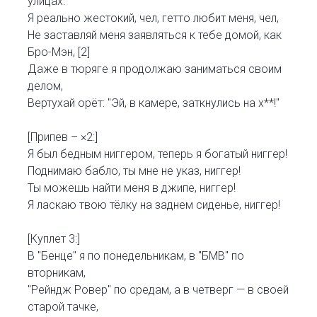
улицах.
Я реально жестокий, чел, гетто любит меня, чел,
Не заставляй меня заявляться к тебе домой, как
Бро-Мэн, [2]
Даже в тюряге я продолжаю заниматься своим
делом,
Вертухай орёт: "Эй, в камере, заткнулись на х**!"
[Припев – ×2:]
Я был бедным ниггером, теперь я богатый ниггер!
Поднимаю бабло, ты мне не указ, ниггер!
Ты можешь найти меня в джипе, ниггер!
Я ласкаю твою тёлку на заднем сиденье, ниггер!
[Куплет 3:]
В "Бенце" я по понедельникам, в "БМВ" по
вторникам,
"Рейндж Ровер" по средам, а в четверг — в своей
старой тачке,