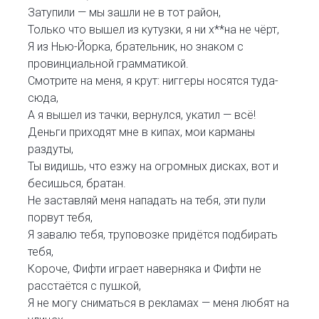
Затупили — мы зашли не в тот район,
Только что вышел из кутузки, я ни х**на не чёрт,
Я из Нью-Йорка, брательник, но знаком с
провинциальной грамматикой.
Смотрите на меня, я крут: ниггеры носятся туда-
сюда,
А я вышел из тачки, вернулся, укатил — всё!
Деньги приходят мне в кипах, мои карманы
раздуты,
Ты видишь, что езжу на огромных дисках, вот и
бесишься, братан.
Не заставляй меня нападать на тебя, эти пули
порвут тебя,
Я завалю тебя, труповозке придётся подбирать
тебя,
Короче, Фифти играет наверняка и Фифти не
расстаётся с пушкой,
Я не могу сниматься в рекламах — меня любят на