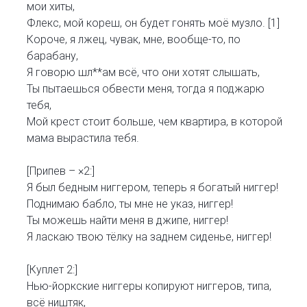
мои хиты,
Флекс, мой кореш, он будет гонять моё музло. [1]
Короче, я лжец, чувак, мне, вообще-то, по
барабану,
Я говорю шл**ам всё, что они хотят слышать,
Ты пытаешься обвести меня, тогда я поджарю
тебя,
Мой крест стоит больше, чем квартира, в которой
мама вырастила тебя.
[Припев – ×2:]
Я был бедным ниггером, теперь я богатый ниггер!
Поднимаю бабло, ты мне не указ, ниггер!
Ты можешь найти меня в джипе, ниггер!
Я ласкаю твою тёлку на заднем сиденье, ниггер!
[Куплет 2:]
Нью-йоркские ниггеры копируют ниггеров, типа,
всё ништяк,