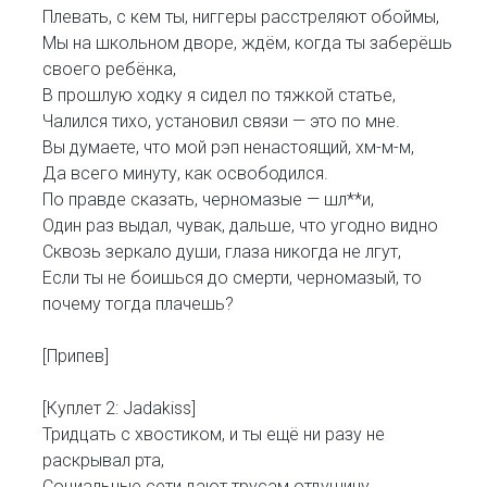
Плевать, с кем ты, ниггеры расстреляют обоймы,
Мы на школьном дворе, ждём, когда ты заберёшь
своего ребёнка,
В прошлую ходку я сидел по тяжкой статье,
Чалился тихо, установил связи — это по мне.
Вы думаете, что мой рэп ненастоящий, хм-м-м,
Да всего минуту, как освободился.
По правде сказать, черномазые — шл**и,
Один раз выдал, чувак, дальше, что угодно видно
Сквозь зеркало души, глаза никогда не лгут,
Если ты не боишься до смерти, черномазый, то
почему тогда плачешь?
[Припев]
[Куплет 2: Jadakiss]
Тридцать с хвостиком, и ты ещё ни разу не
раскрывал рта,
Социальные сети дают трусам отдушину,