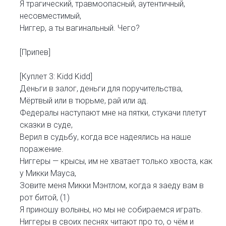
Я трагический, травмоопасный, аутентичный,
несовместимый,
Ниггер, а ты вагинальный. Чего?
[Припев]
[Куплет 3: Kidd Kidd]
Деньги в залог, деньги для поручительства,
Мёртвый или в тюрьме, рай или ад.
Федералы наступают мне на пятки, стукачи плетут
сказки в суде,
Верил в судьбу, когда все надеялись на наше
поражение.
Ниггеры — крысы, им не хватает только хвоста, как
у Микки Мауса,
Зовите меня Микки Мэнтлом, когда я заеду вам в
рот битой, (1)
Я приношу волыны, но мы не собираемся играть.
Ниггеры в своих песнях читают про то, о чём и