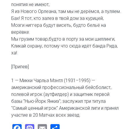
понятия не имеют,
Я из Нового Орлеана, там мы не дерёмся, а пуляем.
Бах! Я тот, кто залез в твой дом за курицей,
Мозги ниггера будут висеть, будто бельё на
верёвке.
Мы грузим товар,будто в порту за мои шиллинги,
Кликай охрану, потому что сюда идёт банда Рида,
ха!
[Припев]
1 — Микки Чарльз Мэнтл (1931–1995) —
американский профессиональный бейсболист,
полевой игрок (аутфилдер) и защитник первой
базы "Нью-Йорк Янкиз"; заслужил три титула
"Самый ценный игрок" Американской лиги и принял
участие в 20 Матчах всех звёзд.
Facebook
Mastodon
Email
Share