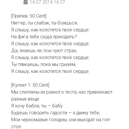
14.07.2014 16:27
[Припев: 50 Cent]
Ниггер, ты слабак, ты боишься,
Я слышу, как колотится твоё сердце.
На фига тебе сюда приходить?
Я слышу, как колотится твоё сердце.
Да, знаешь ли, псы чуют страх,
Я слышу, как колотится твоё сердце.
Ты тявкаешь, пока мы грызём,
Я слышу, как колотится твоё сердце.
[Куплет 1: 50 Cent]
Мы слеплены из разного теста, нас привлекают
разные вещи:
Я хочу бабла, ты — бабу.
Будешь говорить гадости — я двину тебе,
Мои черномазые голодны, они выходят на гоп-
стоп.