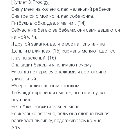
[Куплет 3: Prodigy]
Она у меня на коленях, как маленький ребенок.
Она трется о мои ноги, как собачонка,
Питбуль в юбке, даа, я магнит. (14)
Сейчас я не бегаю за бабами, они сами вешаются
на мой чл*н.
Я другой закалки, валите все на гены или на
Деньги в джинсах, (15) карманы меняют цвет ее
глаз на зеленый. (16)
Она видит баксы и я понимаю почему
Никогда не парился с телками; я достаточно
уникальный
Н*гер с великолепным стволом.
Тебя ждет красивая смерть, вот вам шутка,
слушайте,
Нет с*чки, восхитительнее меня.
Ее желание реально, ведь она словно пьяная
разливает выпивку, подсаживаясь ко мне,
А ты...