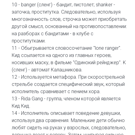
10 - banger (сленг) - бандит, пистолет; shanker -
заточка, проститутка. Следовательно, используя
многозначность слов, строчка может приобретать
другой смысл, основанный на противопоставлении:
на разборах с бандитами - в клубе с
проститутками.
11 - Обыгрывается словосочетание "lone ranger".
Кид ссылается на одного из главных героев,
носивших маску, в фильме "Одинокий рейнджер". K
(сленг) - автомат Калашникова.
12 - Используется метафора. При скорострельной
стрельбе создается специфический звук, который
исполнитель сравнивает с пением хора.
13 - Rida Gang - группа, членом которой является
Кид Кид.
14 - Исполнитель описывает поведение девушки,
используя два сравнения. Маленькие дети обычно
любят сидеть на руках у взрослых, следовательно,
девушка лезет к рэперу. Затем, учитывая сильное