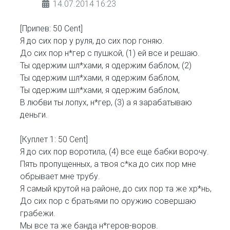
14.07.2014 16:23
[Припев: 50 Cent]
Я до сих пор у руля, до сих пор гоняю.
До сих пор н*гер с пушкой, (1) ей все и решаю.
Ты одержим шл*хами, я одержим баблом, (2)
Ты одержим шл*хами, я одержим баблом,
Ты одержим шл*хами, я одержим баблом,
В любви ты лопух, н*гер, (3) а я зарабатываю
деньги.
[Куплет 1: 50 Cent]
Я до сих пор воротила, (4) все еще бабки ворочу.
Пять пропущенных, а твоя с*ка до сих пор мне
обрывает мне трубу.
Я самый крутой на районе, до сих пор та же хр*нь,
До сих пор с братьями по оружию совершаю
грабежи.
Мы все та же банда н*геров-воров.