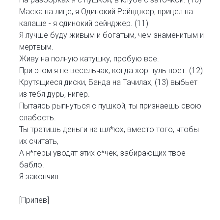
Маска на лице, я Одинокий Рейнджер, прицел на
калаше - я одинокий рейнджер. (11)
Я лучше буду живым и богатым, чем знаменитым и
мертвым.
Живу на полную катушку, пробую все.
При этом я не весельчак, когда хор пуль поет. (12)
Крутящиеся диски, Банда на Тачилах, (13) выбьет
из тебя дурь, нигер.
Пытаясь рыпнуться с пушкой, ты признаешь свою
слабость.
Ты тратишь деньги на шл*юх, вместо того, чтобы
их считать,
А н*геры уводят этих с*чек, забирающих твое
бабло.
Я закончил.
[Припев]