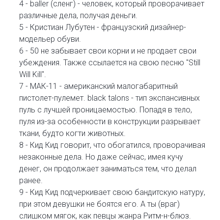
4 - baller (сленг) - человек, который проворачивает
различные дела, получая деньги.
5 - Кристиан Лубутен - французский дизайнер-
модельер обуви.
6 - 50 не забывает свои корни и не продает свои
убеждения. Также ссылается на свою песню "Still
Will Kill".
7 - МАК-11 - американский малогабаритный
пистолет-пулемет. black talons - тип экспансивных
пуль с лучшей проницаемостью. Попадя в тело,
пуля из-за особенности в конструкции разрывает
ткани, будто когти животных.
8 - Кид Кид говорит, что обогатился, проворачивая
незаконные дела. Но даже сейчас, имея кучу
денег, он продолжает заниматься тем, что делал
ранее.
9 - Кид Кид подчеркивает свою бандитскую натуру,
при этом девушки не боятся его. А ты (враг)
слишком мягок, как певцы жанра Ритм-н-блюз.