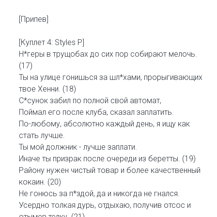
[Припев]
[Куплет 4: Styles P]
Н*геры в трущобах до сих пор собирают мелочь.
(17)
Ты на улице гонишься за шл*хами, прорыгивающих
твое Хенни. (18)
С*сунок забил по полной свой автомат,
Поймал его после клуба, сказал заплатить.
По-любому, абсолютно каждый день, я ищу как
стать лучше.
Ты мой должник - лучше заплати.
Иначе ты призрак после очереди из беретты. (19)
Району нужен чистый товар и более качественный
кокаин. (20)
Не гонюсь за п*здой, да и никогда не гнался.
Усердно толкая дурь, отдыхаю, получив отсос и
отымев телку. (21)