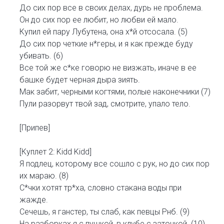
До сих пор все в своих делах, дурь не проблема.
Он до сих пор ее любит, но любви ей мало.
Купил ей пару Лубутена, она х*й отсосала. (5)
До сих пор четкие н*геры, и я как прежде буду
убивать. (6)
Все той же с*ке говорю не визжать, иначе в ее
башке будет черная дыра зиять.
Мак забит, черными когтями, полые наконечники (7)
Пули разорвут твой зад, смотрите, упало тело.
[Припев]
[Куплет 2: Kidd Kidd]
Я подлец, которому все сошло с рук, но до сих пор
их мараю. (8)
С*чки хотят тр*ха, словно стакана воды при
жажде.
Сечешь, я ганстер, ты слаб, как певцы Рнб. (9)
На разборках я с пушкой, в клубе с заточкой. (10)