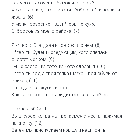
Так чего ты хочешь: бабок или телок?
Хочешь телок, так они хотят бабок - с*ки должны
жрать. (6)
У меня прозрение - вы, н*геры не хуже
Отбросов из моего района. (7)
Я н*гер с Юга, дааа и говорю я о нем. (8)
Н*гер, ты будешь следующим, кого следаки
очертят мелком. (9)
Ты не сделан из того, из чего сделан я, (10)
Н*гер, ты лох, а твоя телка шл*ха. Твоя обувь от
Бэйкер, (11)
Ты подделка, жулик и вор.
Какой же король выглядит так, как ты, с*ка?
[Припев: 50 Cent]
Вы в курсе, когда мы трогаемся с места, нажимая
на кнопку, (12)
Затем мы приспускаем крышу и наш понт в