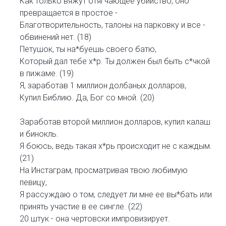
Как только вяжут отягчающее убийство, оно
превращается в простое -
Благотворительность, талоны на парковку и все -
обвинений нет. (18)
Петушок, ты на*буешь своего батю,
Который дал тебе х*р. Ты должен был быть с*чкой
в пижаме. (19)
Я, заработав 1 миллион долбаных долларов,
Купил Библию. Да, Бог со мной. (20)
Заработав второй миллион долларов, купил калаш
и бинокль.
Я боюсь, ведь такая х*рь происходит не с каждым.
(21)
На Инстаграм, просматривая твою любимую
певицу,
Я рассуждаю о том, следует ли мне ее вы*бать или
принять участие в ее сингле. (22)
20 штук - она чертовски импровизирует.