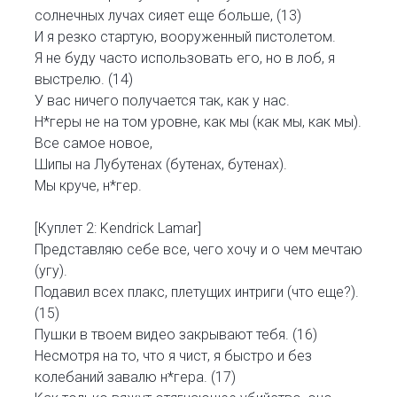
солнечных лучах сияет еще больше, (13)
И я резко стартую, вооруженный пистолетом.
Я не буду часто использовать его, но в лоб, я
выстрелю. (14)
У вас ничего получается так, как у нас.
Н*геры не на том уровне, как мы (как мы, как мы).
Все самое новое,
Шипы на Лубутенах (бутенах, бутенах).
Мы круче, н*гер.
[Куплет 2: Kendrick Lamar]
Представляю себе все, чего хочу и о чем мечтаю
(угу).
Подавил всех плакс, плетущих интриги (что еще?).
(15)
Пушки в твоем видео закрывают тебя. (16)
Несмотря на то, что я чист, я быстро и без
колебаний завалю н*гера. (17)