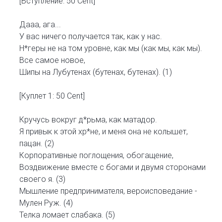
[Вступление: 50 Cent]
Дааа, ага...
У вас ничего получается так, как у нас.
Н*геры не на том уровне, как мы (как мы, как мы).
Все самое новое,
Шипы на Лубутенах (бутенах, бутенах). (1)
[Куплет 1: 50 Cent]
Кручусь вокруг д*рьма, как матадор.
Я привык к этой хр*не, и меня она не колышет,
пацан. (2)
Корпоративные поглощения, обогащение,
Воздвижение вместе с богами и двумя сторонами
своего я. (3)
Мышление предпринимателя, вероисповедание -
Мулен Руж. (4)
Телка ломает слабака. (5)