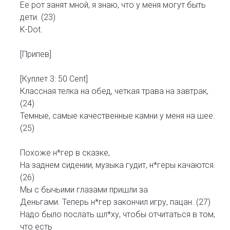
Ее рот занят мной, я знаю, что у меня могут быть
дети. (23)
K-Dot.
[Припев]
[Куплет 3: 50 Cent]
Классная телка на обед, четкая трава на завтрак,
(24)
Темные, самые качественные камни у меня на шее.
(25)
Похоже н*гер в сказке,
На заднем сидении, музыка гудит, н*геры качаются.
(26)
Мы с бычьими глазами пришли за
Деньгами. Теперь н*гер закончил игру, пацан. (27)
Надо было послать шл*ху, чтобы отчитаться в том,
что есть