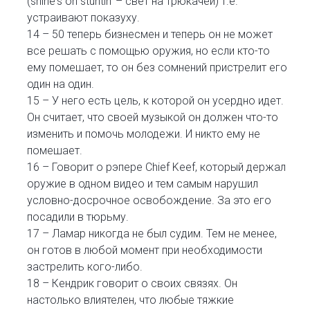
(shine's on stuntin' – свет на трюкачей) т.е.
устраивают показуху.
14 – 50 теперь бизнесмен и теперь он не может
все решать с помощью оружия, но если кто-то
ему помешает, то он без сомнений пристрелит его
один на один.
15 – У него есть цель, к которой он усердно идет.
Он считает, что своей музыкой он должен что-то
изменить и помочь молодежи. И никто ему не
помешает.
16 – Говорит о рэпере Chief Keef, который держал
оружие в одном видео и тем самым нарушил
условно-досрочное освобождение. За это его
посадили в тюрьму.
17 – Ламар никогда не был судим. Тем не менее,
он готов в любой момент при необходимости
застрелить кого-либо.
18 – Кендрик говорит о своих связях. Он
настолько влиятелен, что любые тяжкие