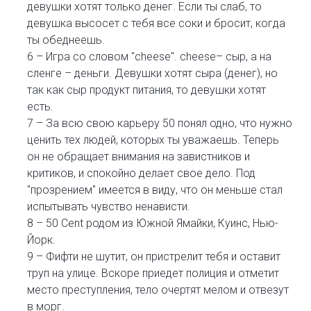
девушки хотят только денег. Если ты слаб, то
девушка высосет с тебя все соки и бросит, когда
ты обеднеешь.
6 – Игра со словом "cheese". cheese– сыр, а на
сленге – деньги. Девушки хотят сыра (денег), но
так как сыр продукт питания, то девушки хотят
есть.
7 – За всю свою карьеру 50 понял одно, что нужно
ценить тех людей, которых ты уважаешь. Теперь
он не обращает внимания на завистников и
критиков, и спокойно делает свое дело. Под
"прозрением" имеется в виду, что он меньше стал
испытывать чувство ненависти.
8 – 50 Cent родом из Южной Ямайки, Куинс, Нью-
Йорк.
9 – Фифти не шутит, он пристрелит тебя и оставит
труп на улице. Вскоре приедет полиция и отметит
место преступления, тело очертят мелом и отвезут
в морг.