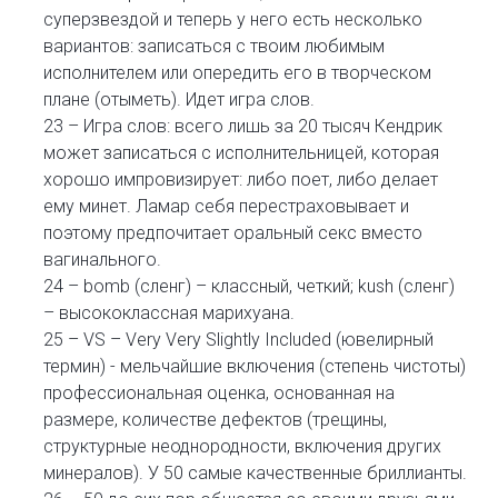
суперзвездой и теперь у него есть несколько
вариантов: записаться с твоим любимым
исполнителем или опередить его в творческом
плане (отыметь). Идет игра слов.
23 – Игра слов: всего лишь за 20 тысяч Кендрик
может записаться с исполнительницей, которая
хорошо импровизирует: либо поет, либо делает
ему минет. Ламар себя перестраховывает и
поэтому предпочитает оральный секс вместо
вагинального.
24 – bomb (сленг) – классный, четкий; kush (сленг)
– высококлассная марихуана.
25 – VS – Very Very Slightly Included (ювелирный
термин) - мельчайшие включения (степень чистоты)
профессиональная оценка, основанная на
размере, количестве дефектов (трещины,
структурные неоднородности, включения других
минералов). У 50 самые качественные бриллианты.