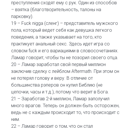
преступления сходят ему с рук. Один из способов
– взятка (благотворительность, талоны на
парковку).
19 – Fuck nigga (сленг) – представитель мужского
пола, который ведет себя как девушка легкого
поведения, а также указывает на того, кто
практикует анальный секс. Здесь идет игра со
словом fuck и его вариациями в словосочетаниях.
Ламар говорит, чтобы ты не позорил своего отца.
20 – Ламар заработал свой первый миллион
заключив сделку с лейблом Aftermath. При этом он
не потерял голову и веру. В отличие от
большинства рэперов он купил Библию (не
цепочки, часы и т.д.), потому что верит в Бога.
21 – Заработав 2-й миллион, Ламар заполучил
много врагов. Теперь он должен быть осторожен,
ведь не с каждым происходит то, что происходит с
ним.
22 – Ламар говорит о том, что он стал