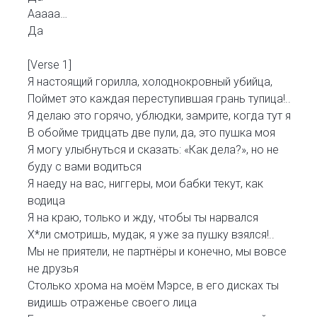
Ааааа…
Да
[Verse 1]
Я настоящий горилла, холоднокровный убийца,
Поймет это каждая переступившая грань тупица!..
Я делаю это горячо, ублюдки, замрите, когда тут я
В обойме тридцать две пули, да, это пушка моя
Я могу улыбнуться и сказать: «Как дела?», но не
буду с вами водиться
Я наеду на вас, ниггеры, мои бабки текут, как
водица
Я на краю, только и жду, чтобы ты нарвался
Х*ли смотришь, мудак, я уже за пушку взялся!..
Мы не приятели, не партнёры и конечно, мы вовсе
не друзья
Столько хрома на моём Мэрсе, в его дисках ты
видишь отраженье своего лица