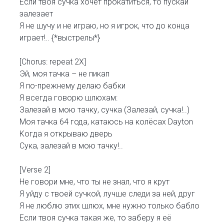
Если твоя сучка хочет прокатиться, то пускай
залезает
Я не шучу и не играю, но я игрок, что до конца
играет!.. {*выстрелы*}
[Chorus: repeat 2X]
Эй, моя тачка – не пикап
Я по-прежнему делаю бабки
Я всегда говорю шлюхам:
Залезай в мою тачку, сучка (Залезай, сучка!..)
Моя тачка 64 года, катаюсь на колёсах Dayton
Когда я открываю дверь
Сука, залезай в мою тачку!..
[Verse 2]
Не говори мне, что ты не знал, что я крут
Я уйду с твоей сучкой, лучше следи за ней, друг
Я не люблю этих шлюх, мне нужно только бабло
Если твоя сучка такая же, то заберу я её