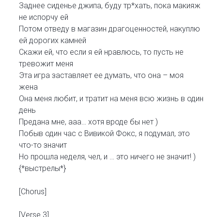
Заднее сиденье джипа, буду тр*хать, пока макияж
не испорчу ей
Потом отведу в магазин драгоценностей, накуплю
ей дорогих камней
Скажи ей, что если я ей нравлюсь, то пусть не
тревожит меня
Эта игра заставляет ее думать, что она – моя
жена
Она меня любит, и тратит на меня всю жизнь в один
день
Предана мне, ааа… хотя вроде бы нет )
Побыв один час с Вивикой Фокс, я подумал, это
что-то значит
Но прошла неделя, чел, и … это ничего не значит! )
{*выстрелы*}
[Chorus]
[Verse 3]