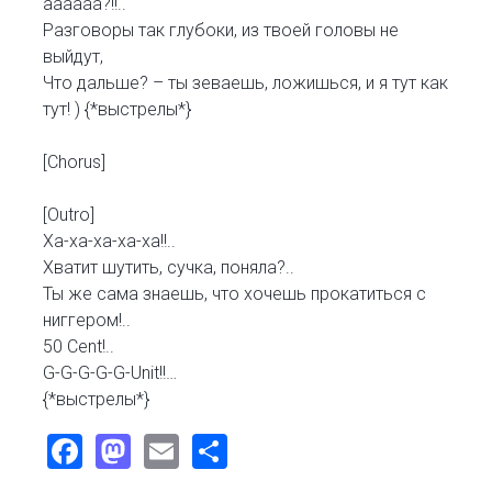
аааааа?!!..
Разговоры так глубоки, из твоей головы не
выйдут,
Что дальше? – ты зеваешь, ложишься, и я тут как
тут! ) {*выстрелы*}
[Chorus]
[Outro]
Ха-ха-ха-ха-ха!!..
Хватит шутить, сучка, поняла?..
Ты же сама знаешь, что хочешь прокатиться с
ниггером!..
50 Cent!..
G-G-G-G-G-Unit!!…
{*выстрелы*}
Facebook
Mastodon
Email
Share