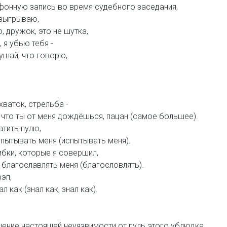
фонную запись во время судебного заседания,
азыгрываю,
, дружок, это не шутка,
 я убью тебя -
ушай, что говорю,
ваток, стрельба -
что ты от меня дождёшься, пацан (самое большее).
атить пулю,
спытывать меня (испытывать меня).
бки, которые я совершил,
благославлять меня (благословлять).
эп,
ал как (знал как, знал как).
ение настоящей неуязвимости от пуль этого ублюдка,