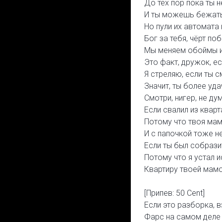
До тех пор пока ты 
И ты можешь бежать
Но пули их автомата 
Бог за тебя, чёрт поб
Мы меняем обоймы и
Это факт, дружок, ес
Я стреляю, если ты 
Значит, ты более уд
Смотри, нигер, не ду
Если свалил из кварт
Потому что твоя мам
И с папочкой тоже н
Если ты был собрази
Потому что я устал 
Квартиру твоей мамо
[Припев: 50 Cent]
Если это разборка, 
Фарс на самом деле 