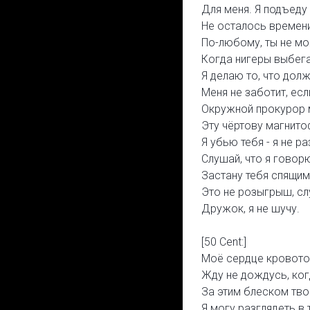
Для меня. Я подъеду
Не осталось времени
По-любому, ты не м
Когда нигеры выбега
Я делаю то, что долж
Меня не заботит, есл
Окружной прокурор 
Эту чёртову магнито
Я убью тебя - я не р
Слушай, что я говорю
Застану тебя спящим,
Это не розыгрыш, сл
Дружок, я не шучу.
[50 Cent:]
Моё сердце кровоточ
Жду не дождусь, ког
За этим блеском твои
Я могу разглядеть в 