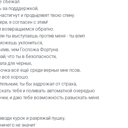
не сбежал.
 за подддержкой,
настигнут и продырявят твою спину.
ери, я согласен с этим!
 возвращаемся обратно.
ли ты выступаешь против меня - ты влип.
сможешь уклониться,
ачлив, чем Госпожа Фортуна.
май, что ты в безопасности,
ала для чёрных,
очка всё ещё среди верных мне псов,
е всё хорошо.
тельным, ты бы задрожал от страха,
искать тебя и поливать автоматной очередью
чки, и даю тебе возможность разыскать меня.
взводи курок и разряжай пушку,
ничего не значит