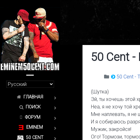
50 Cent -
50 Cent -
(Шутка)
ГЛАВНАЯ
Эй, ты хочешь этой х
Неа, я не хочу той хр
ПОИСК
Мне наплевать, я не 
ФОРУМ
И я собираюсь разря
EMINEM
Мужик, закройся!
Ого! Тормози, тормоз
50 CENT