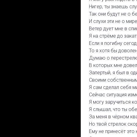
Нигер, ты знаешь слу
Так они будут не о б
И слухи эти не о мире
Ветер дует мне в спи
Я на стрёме до закат
Если я погибну сегод
То я хотя бы доволен
Думаю о перестрелк
В которых мне довел
Запертый, я был в о
Своими собственным
Я сам сделал себя м
Сейчас ситуация изме
Я могу заручиться к
Я слышал, что ты об
За меня в чёрном кв
Но твой стрелок ско
Ему не принесёт это