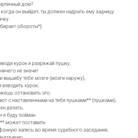
кирпичный дом?
 когда он выйдет, ты должен надрать ему задницу.
ачку.
бирает обороты*}.
взводи курок и разряжай пушку,
ничего не значит
 и вышибу тебе мозги (мозги наружу),
 взводить курок,
ожешь остановить это.
ют с наставленными на тебя пушками** (пушками),
ен делать,
и я буду пойман.
** может поставить
фонную запись во время судебного заседания,
азыгрываю,