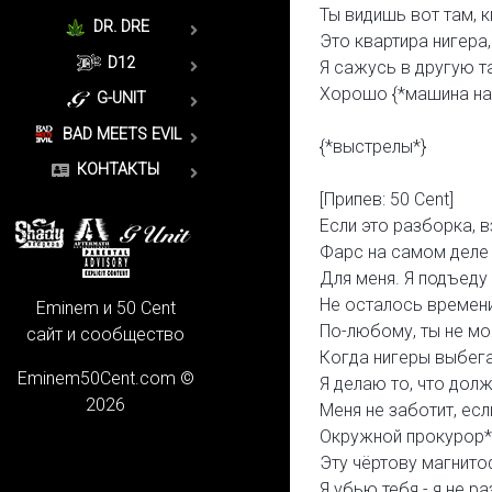
Ты видишь вот там, 
DR. DRE
Это квартира нигера,
D12
Я сажусь в другую т
Хорошо {*машина на
G-UNIT
BAD MEETS EVIL
{*выстрелы*}
КОНТАКТЫ
[Припев: 50 Cent]
Если это разборка, 
Фарс на самом деле 
Для меня. Я подъеду
Не осталось времени
Eminem и 50 Cent
По-любому, ты не м
сайт и сообщество
Когда нигеры выбега
Eminem50Cent.com ©
Я делаю то, что долж
2026
Меня не заботит, есл
Окружной прокурор*
Эту чёртову магнито
Я убью тебя - я не р