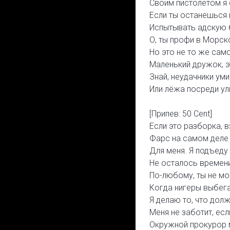
Своим пистолетом я
Если ты останешься 
Испытывать адскую б
О, ты профи в Морск
Но это не то же сам
Маленький дружок, э
Знай, неудачники ум
Или лёжа посреди у
[Припев: 50 Cent]
Если это разборка, 
Фарс на самом деле 
Для меня. Я подъеду
Не осталось времени
По-любому, ты не м
Когда нигеры выбега
Я делаю то, что долж
Меня не заботит, есл
Окружной прокурор 