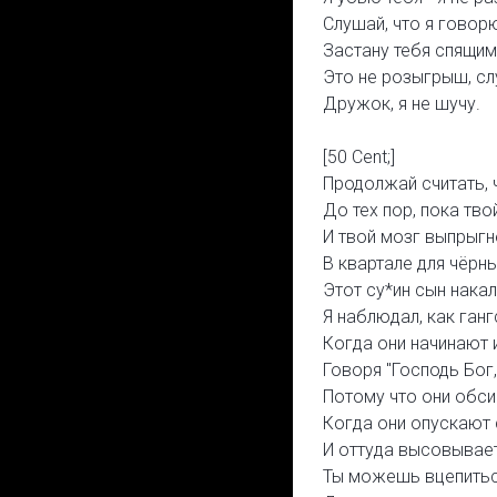
Слушай, что я говорю
Застану тебя спящим,
Это не розыгрыш, сл
Дружок, я не шучу.
[50 Cent;]
Продолжай считать, ч
До тех пор, пока тво
И твой мозг выпрыгн
В квартале для чёрны
Этот су*ин сын нака
Я наблюдал, как ган
Когда они начинают 
Говоря "Господь Бог,
Потому что они обси
Когда они опускают
И оттуда высовывае
Ты можешь вцепитьс