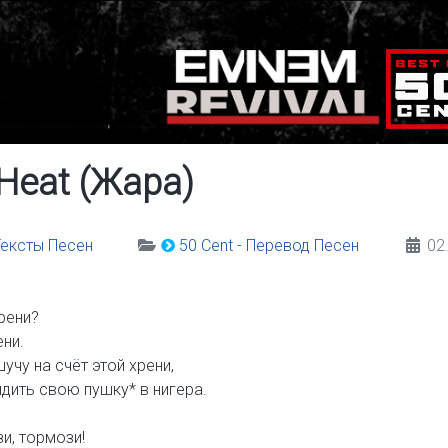
 Heat (Жара)
 Тексты Песен
50 Cent - Перевод Песен
02
рени?
ени.
шучу на счёт этой хрени,
дить свою пушку* в нигера.
и, тормози!