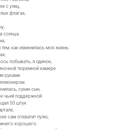
хи с улиц,
елых флагах,
.
ну,
а солнца.
ня,
 тем, как изменилась моя жизнь.
ах,
ось побывать, я одинок,
диночной тюремной камере.
и руками
иллионером.
нилась, сукин сын,
ое-чьей поддержкой.
ещал 50 штук
артале,
рее сам отхватит пулю,
 ничего хорошего.