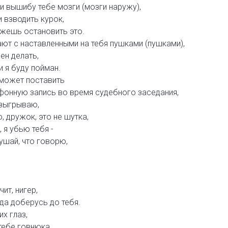
 и вышибу тебе мозги (мозги наружу),
 взводить курок,
ожешь остановить это.
ют с наставленными на тебя пушками (пушками),
ен делать,
и я буду пойман.
может поставить
фонную запись во время судебного заседания,
азыгрываю,
, дружок, это не шутка,
 я убью тебя -
ушай, что говорю,
ит, нигер,
да доберусь до тебя.
х глаз,
тебе говнюка,