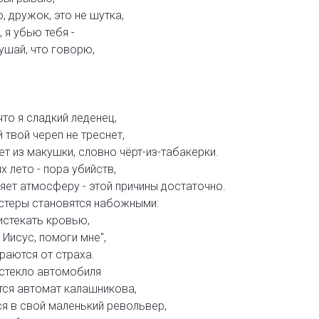
, дружок, это не шутка,
 я убью тебя -
ушай, что говорю,
то я сладкий леденец,
й твой череп не треснет,
ет из макушки, словно чёрт-из-табакерки.
х лето - пора убийств,
ляет атмосферу - этой причины достаточно.
гстеры становятся набожными:
истекать кровью,
 Иисус, помоги мне",
раются от страха.
 стекло автомобиля
тся автомат калашникова,
я в свой маленький револьвер,