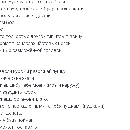
 формулирую толкование боли.
в живых, твои кости будут продолжать
оль, когда идет дождь.
ом бое,
ое.
то полностью другой тип игры в войну.
ирают в кандалах чёртовых цепей
лицы с разможённой головой.
взводи курок и разряжай пушку,
ничего не значит
 и вышибу тебе мозги (мозги наружу),
 взводить курок,
ожешь остановить это.
ют с наставленными на тебя пушками (пушками),
ен делать,
и я буду пойман.
может поставить