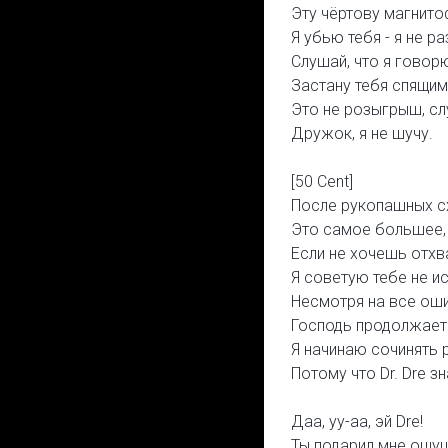
Эту чёртову магнито
Я убью тебя - я не р
Слушай, что я говорю
Застану тебя спящим,
Это не розыгрыш, сл
Дружок, я не шучу.
[50 Cent]
После рукопашных сх
Это самое большее, 
Если не хочешь отхв
Я советую тебе не и
Несмотря на все оши
Господь продолжает 
Я начинаю сочинять р
Потому что Dr. Dre зн
Даа, уу-аа, эй Dre!
Ты подарил мне ощущ